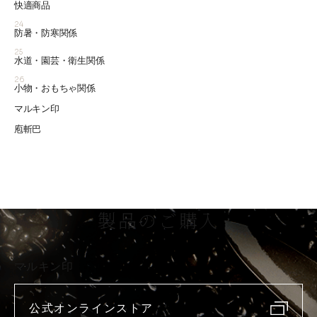
快適商品
24
防暑・防寒関係
25
水道・園芸・衛生関係
26
小物・おもちゃ関係
マルキン印
庖斬巴
製品のご購入
マルキン印
公式オンラインストア