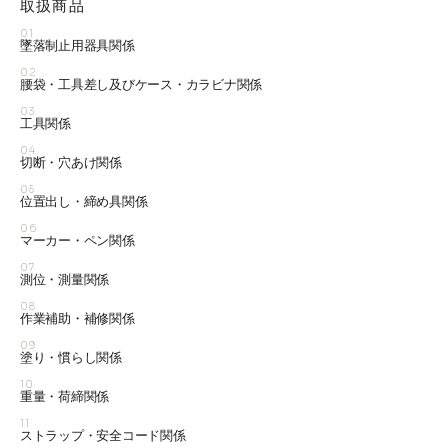
取扱商品
01
墜落制止用器具関係
02
腰袋・工具差し及びケース・カラビナ関係
03
工具関係
04
切断・穴あけ関係
05
位置出し・締め具関係
06
マーカー・ペン関係
07
測位・測量関係
08
作業補助・補修関係
09
塗り・慣らし関係
10
重量・荷締関係
11
ストラップ・安全コード関係