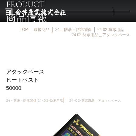
PRODUCT
商品情報
TOP
取扱商品
24 – 防暑・防寒関係
24-02-防寒用品
トップ
24-02-防寒用品＿アタックベース
取扱商品
アタックベース
取扱メーカー
ヒートベスト
50000
金井産業の強み
24 – 防暑・防寒関係
24-02-防寒用品
24-02-防寒用品＿アタックベース
マルキン印
庖斬巴