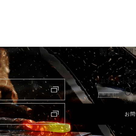
購入
製品に関
製品
以下よりお気
0
新潟本社
受付時
お問