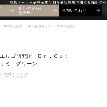
取扱メーカー
金井産業の強み
会社概要
お知らせ
採用情報
ド
包丁・関連商品
お問い合わせ
庖斬巴
04-06-はさみ
04-06-はさみ＿ウド・エルゴ研究所
・エルゴ研究所 Ｄｒ．Ｃｕｔ
サミ グリーン
・穴あけ関係
04-06-はさみ
さみ＿ウド・エルゴ研究所