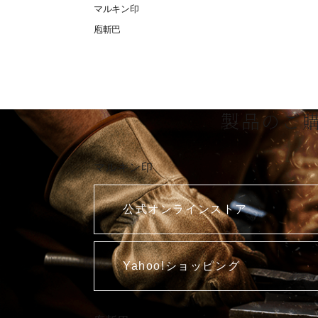
マルキン印
庖斬巴
製品のご
マルキン印
公式オンラインストア
Yahoo!ショッピング