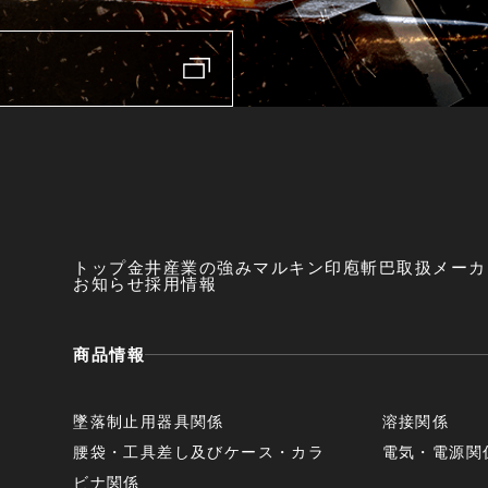
トップ
金井産業の強み
マルキン印
庖斬巴
取扱メーカ
お知らせ
採用情報
商品情報
墜落制止用器具関係
溶接関係
腰袋・工具差し及びケース・カラ
電気・電源関
ビナ関係