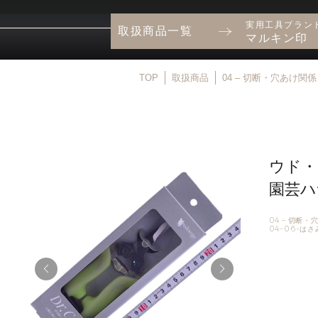
実用工具ブラン
取扱商品一覧
マルキン印
TOP
取扱商品
04 – 切断・穴あけ関係
ウド
園芸ハ
04 – 切断
04-06-は