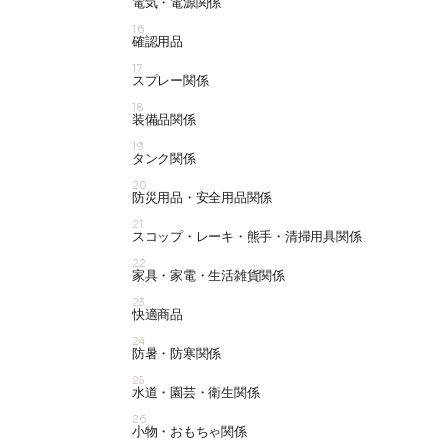
電気・電源関係
16
確認用品
17
スプレー関係
18
装備品関係
19
タンク関係
20
防災用品・安全用品関係
21
スコップ・レーキ・熊手・清掃用具関係
22
家具・家電・生活雑貨関係
23
快適商品
24
防暑・防寒関係
25
水道・園芸・衛生関係
26
小物・おもちゃ関係