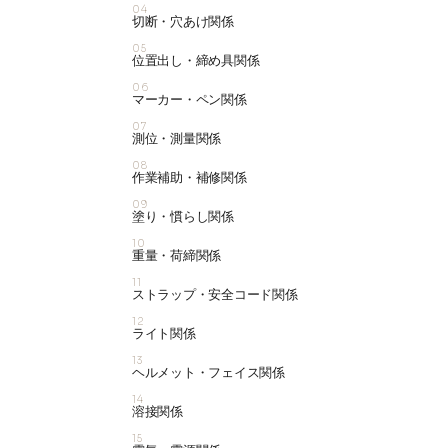
04
切断・穴あけ関係
05
位置出し・締め具関係
06
マーカー・ペン関係
07
測位・測量関係
08
作業補助・補修関係
09
塗り・慣らし関係
10
重量・荷締関係
11
ストラップ・安全コード関係
12
ライト関係
13
ヘルメット・フェイス関係
14
溶接関係
15