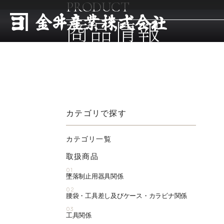
PRODUCT
商品情報
カテゴリで探す
カテゴリ一覧
取扱商品
01
墜落制止用器具関係
02
腰袋・工具差し及びケース・カラビナ関係
03
工具関係