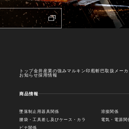
トップ
金井産業の強み
マルキン印
庖斬巴
取扱メーカ
お知らせ
採用情報
商品情報
墜落制止用器具関係
溶接関係
腰袋・工具差し及びケース・カラ
電気・電源関
ビナ関係