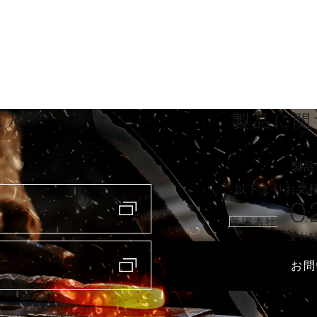
購入
製品に関
製品
以下よりお気
0
新潟本社
受付時
お問