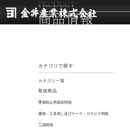
PRODUCT
商品情報
カテゴリで探す
カテゴリ一覧
取扱商品
01
墜落制止用器具関係
02
腰袋・工具差し及びケース・カラビナ関係
03
工具関係