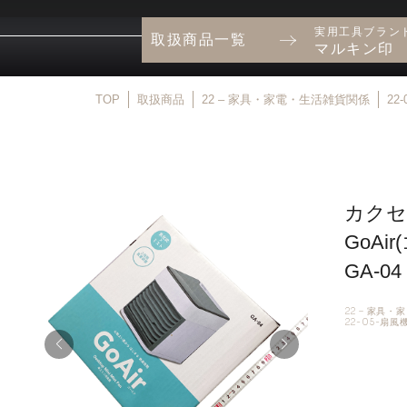
実用工具ブラン
取扱商品一覧
マルキン印
TOP
取扱商品
22 – 家具・家電・生活雑貨関係
22
カクセ
GoA
GA-04
22 – 家具
22-05-扇