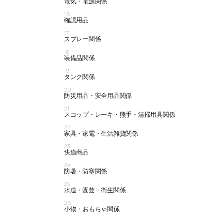
電気・電源関係
16
確認用品
17
スプレー関係
18
装備品関係
19
タンク関係
20
防災用品・安全用品関係
21
スコップ・レーキ・熊手・清掃用具関係
22
家具・家電・生活雑貨関係
23
快適商品
24
防暑・防寒関係
25
水道・園芸・衛生関係
26
小物・おもちゃ関係