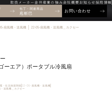
取扱メーカー
金井産業の強み
会社概要
お知らせ
採用情報
ド
包丁・関連商品
お問い合わせ
庖斬巴
-05-扇風機・送風機
22-05-扇風機・送風機＿カクセー
ー
ir(ゴーエア）ポータブル冷風扇
・家電・生活雑貨関係
22-05-扇風機・送風機
風機・送風機＿カクセー