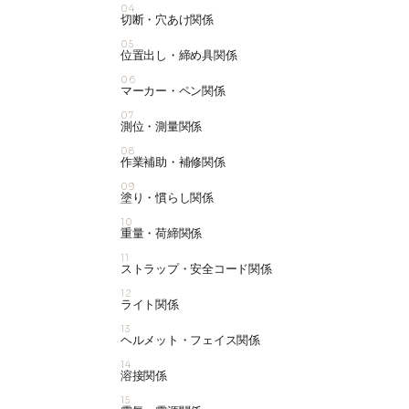
04
切断・穴あけ関係
05
位置出し・締め具関係
06
マーカー・ペン関係
07
測位・測量関係
08
作業補助・補修関係
09
塗り・慣らし関係
10
重量・荷締関係
11
ストラップ・安全コード関係
12
ライト関係
13
ヘルメット・フェイス関係
14
溶接関係
15