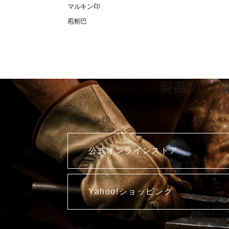
マルキン印
庖斬巴
製品のご
マルキン印
公式オンラインストア
Yahoo!ショッピング