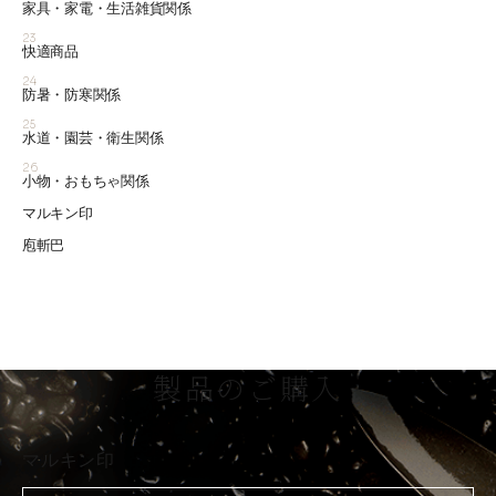
家具・家電・生活雑貨関係
23
快適商品
24
防暑・防寒関係
25
水道・園芸・衛生関係
26
小物・おもちゃ関係
マルキン印
庖斬巴
製品のご購入
マルキン印