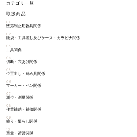
カテゴリ一覧
取扱商品
01
墜落制止用器具関係
02
腰袋・工具差し及びケース・カラビナ関係
03
工具関係
04
切断・穴あけ関係
05
位置出し・締め具関係
06
マーカー・ペン関係
07
測位・測量関係
08
作業補助・補修関係
09
塗り・慣らし関係
10
重量・荷締関係