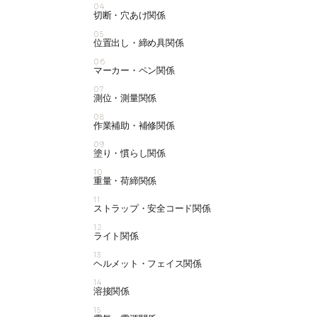
04
切断・穴あけ関係
05
位置出し・締め具関係
06
マーカー・ペン関係
07
測位・測量関係
08
作業補助・補修関係
09
塗り・慣らし関係
10
重量・荷締関係
11
ストラップ・安全コード関係
12
ライト関係
13
ヘルメット・フェイス関係
14
溶接関係
15