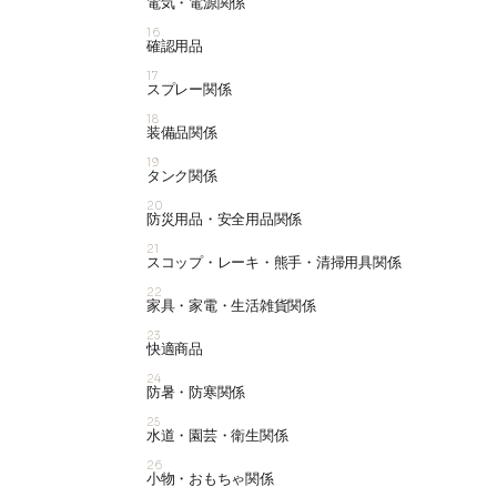
電気・電源関係
16
確認用品
17
スプレー関係
18
装備品関係
19
タンク関係
20
防災用品・安全用品関係
21
スコップ・レーキ・熊手・清掃用具関係
22
家具・家電・生活雑貨関係
23
快適商品
24
防暑・防寒関係
25
水道・園芸・衛生関係
26
小物・おもちゃ関係