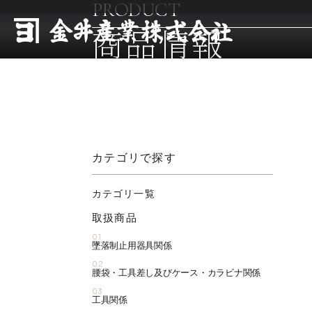
PRODUCT
商品情報
カテゴリで探す
カテゴリ一覧
取扱商品
01
墜落制止用器具関係
02
腰袋・工具差し及びケース・カラビナ関係
03
工具関係