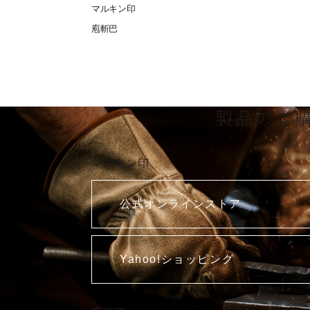
マルキン印
庖斬巴
製品のご
マルキン印
公式オンラインストア
Yahoo!ショッピング