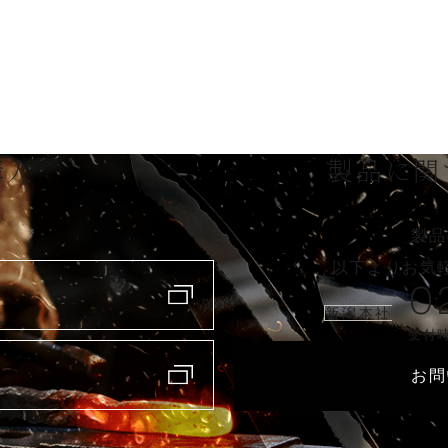
購入
製品に関
製品
以下よりお気
0
新潟本社
受付時
お問