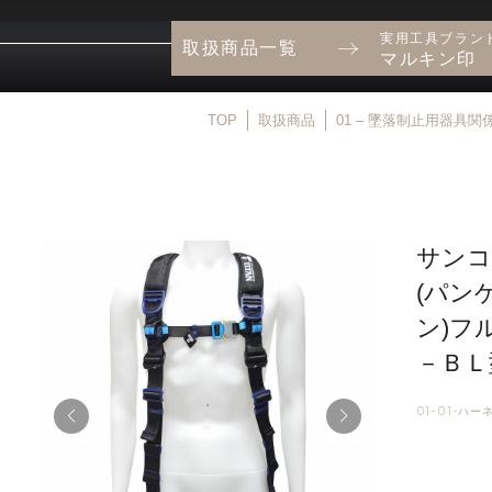
実用工具ブラン
取扱商品一覧
マルキン印
TOP
取扱商品
01 – 墜落制止用器具関
サンコ
(パン
ン)フ
－ＢＬ
01-01-ハー