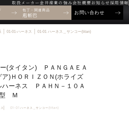
取扱メーカー
金井産業の強み
会社概要
お知らせ
採用情報
ド
包丁・関連商品
お問い合わせ
庖斬巴
係
01-01-ハーネス
01-01 ハーネス＿サンコー(titan)
ー(タイタン) ＰＡＮＧＡＥＡ
ゲア)ＨＯＲＩＺＯＮ(ホライズ
ルハーネス ＰＡＨＮ－１０Ａ
型 Ｍ
ネス
01-01 ハーネス＿サンコー(titan)