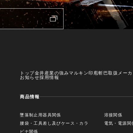
トップ
金井産業の強み
マルキン印
庖斬巴
取扱メーカ
お知らせ
採用情報
商品情報
墜落制止用器具関係
溶接関係
腰袋・工具差し及びケース・カラ
電気・電源関
ビナ関係