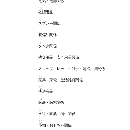
電気・電源関係
16
確認用品
17
スプレー関係
18
装備品関係
19
タンク関係
20
防災用品・安全用品関係
21
スコップ・レーキ・熊手・清掃用具関係
22
家具・家電・生活雑貨関係
23
快適商品
24
防暑・防寒関係
25
水道・園芸・衛生関係
26
小物・おもちゃ関係