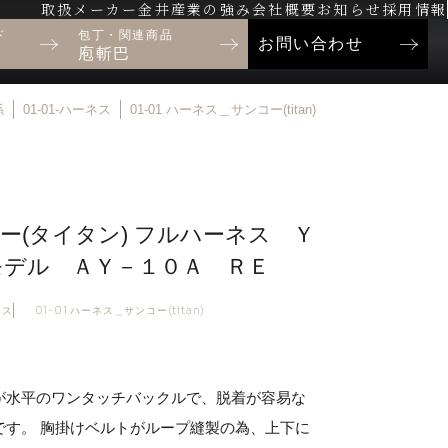
取扱メーカー
金井産業の強み
会社概要
お知らせ
採用情報
ド
包丁・関連商品
お問い合わせ
庖斬巴
係
01-01-ハーネス
01-01 ハーネス＿サンコー(titan)
ー(タイタン) フルハーネス Ｙ
モデル ＡＹ－１０Ａ ＲＥ
ネス
01-01 ハーネス＿サンコー(titan)
が水平のワンタッチバックルで、脱着が容易な
です。 胸掛けベルトがループ縫製の為、上下に