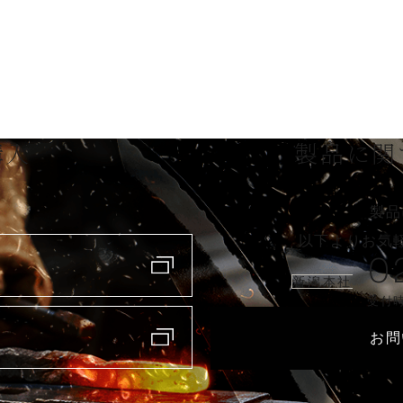
購入
製品に関
製品
以下よりお気
0
新潟本社
受付時
お問