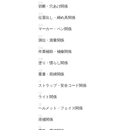
04
切断・穴あけ関係
05
位置出し・締め具関係
06
マーカー・ペン関係
07
測位・測量関係
08
作業補助・補修関係
09
塗り・慣らし関係
10
重量・荷締関係
11
ストラップ・安全コード関係
12
ライト関係
13
ヘルメット・フェイス関係
14
溶接関係
15