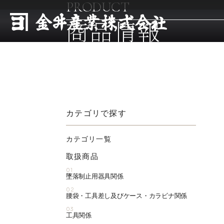
PRODUCT
商品情報
カテゴリで探す
カテゴリ一覧
取扱商品
01
墜落制止用器具関係
02
腰袋・工具差し及びケース・カラビナ関係
03
工具関係