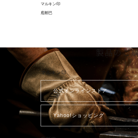
マルキン印
庖斬巴
製品のご
マルキン印
公式オンラインストア
Yahoo!ショッピング