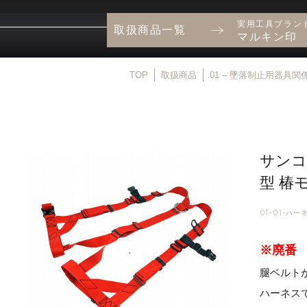
実用工具ブラン
取扱商品一覧
マルキン印
TOP
取扱商品
01 – 墜落制止用器具関
サンコ
型 椿
01-01-ハー
※廃番
腿ベルト
ハーネス