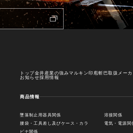
トップ
金井産業の強み
マルキン印
庖斬巴
取扱メーカ
お知らせ
採用情報
商品情報
墜落制止用器具関係
溶接関係
腰袋・工具差し及びケース・カラ
電気・電源関
ビナ関係