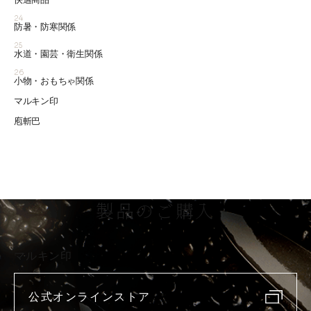
24
防暑・防寒関係
25
水道・園芸・衛生関係
26
小物・おもちゃ関係
マルキン印
庖斬巴
製品のご購入
マルキン印
公式オンラインストア