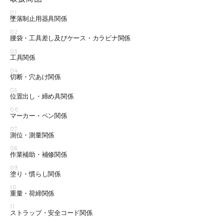
01
墜落制止用器具関係
02
腰袋・工具差し及びケース・カラビナ関係
03
工具関係
04
切断・穴あけ関係
05
位置出し・締め具関係
06
マーカー・ペン関係
07
測位・測量関係
08
作業補助・補修関係
09
塗り・慣らし関係
10
重量・荷締関係
11
ストラップ・安全コード関係