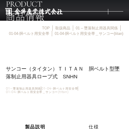
PRODUCT
商品情報
TOP
取扱商品
01 – 墜落制止用器具関係
トップ
01-04-胴ベルト用安全帯
01-04-胴ベルト用安全帯＿サンコー(titan)
取扱商品
サンコー（タイタン）ＴＩＴＡＮ 胴ベルト型墜
取扱メーカー
落制止用器具ロープ式 SNHN
金井産業の強み
01 – 墜落制止用器具関係
01-04-胴ベルト用安全帯
01-04-胴ベルト用安全帯＿サンコー(titan)
マルキン印
庖斬巴
製品説明
仕様