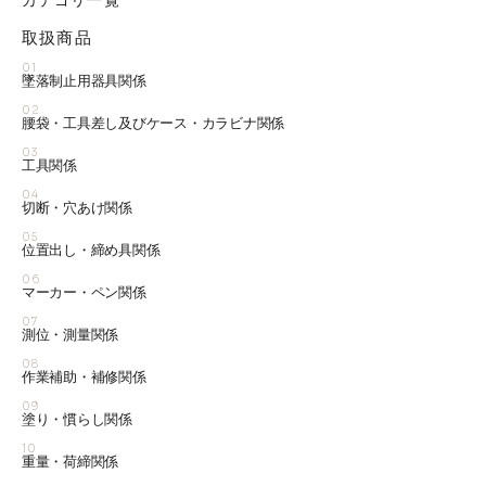
カテゴリ一覧
取扱商品
01
墜落制止用器具関係
02
腰袋・工具差し及びケース・カラビナ関係
03
工具関係
04
切断・穴あけ関係
05
位置出し・締め具関係
06
マーカー・ペン関係
07
測位・測量関係
08
作業補助・補修関係
09
塗り・慣らし関係
10
重量・荷締関係