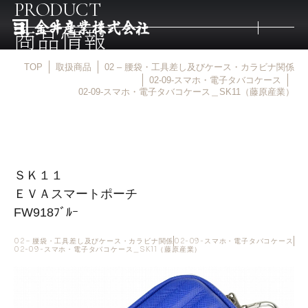
PRODUCT
商品情報
TOP
取扱商品
02 – 腰袋・工具差し及びケース・カラビナ関係
トップ
02-09-スマホ・電子タバコケース
02-09-スマホ・電子タバコケース＿SK11（藤原産業）
取扱商品
取扱メーカー
ＳＫ１１
ＥＶＡスマートポーチ
金井産業の強み
FW918ﾌﾞﾙｰ
02 – 腰袋・工具差し及びケース・カラビナ関係
02-09-スマホ・電子タバコケース
02-09-スマホ・電子タバコケース＿SK11（藤原産業）
マルキン印
庖斬巴