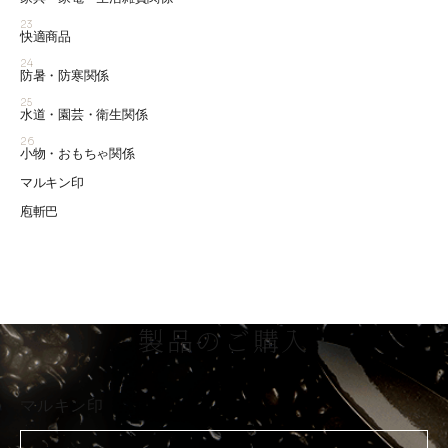
23
快適商品
24
防暑・防寒関係
25
水道・園芸・衛生関係
26
小物・おもちゃ関係
マルキン印
庖斬巴
製品のご購入
マルキン印