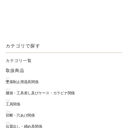
カテゴリで探す
カテゴリ一覧
取扱商品
01
墜落制止用器具関係
02
腰袋・工具差し及びケース・カラビナ関係
03
工具関係
04
切断・穴あけ関係
05
位置出し・締め具関係