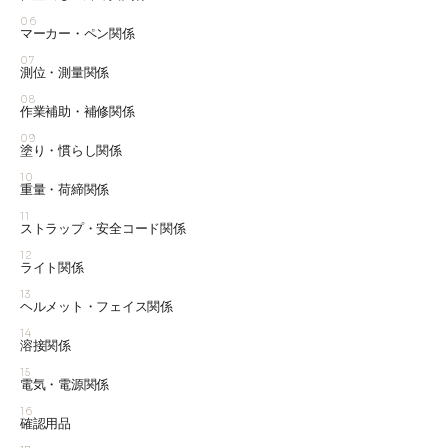
06
マーカー・ペン関係
07
測位・測量関係
08
作業補助・補修関係
09
塗り・慣らし関係
10
重量・荷締関係
11
ストラップ・安全コード関係
12
ライト関係
13
ヘルメット・フェイス関係
14
溶接関係
15
電気・電源関係
16
確認用品