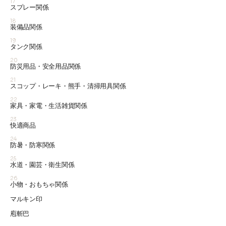
17
スプレー関係
18
装備品関係
19
タンク関係
20
防災用品・安全用品関係
21
スコップ・レーキ・熊手・清掃用具関係
22
家具・家電・生活雑貨関係
23
快適商品
24
防暑・防寒関係
25
水道・園芸・衛生関係
26
小物・おもちゃ関係
マルキン印
庖斬巴