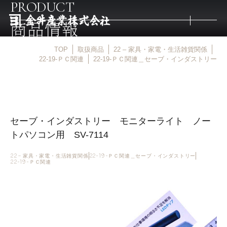
PRODUCT
商品情報
TOP
取扱商品
22 – 家具・家電・生活雑貨関係
トップ
22-19-ＰＣ関連
22-19-ＰＣ関連＿セーブ・インダストリー
取扱商品
セーブ・インダストリー モニターライト ノー
取扱メーカー
トパソコン用 SV-7114
金井産業の強み
22 – 家具・家電・生活雑貨関係
22-19-ＰＣ関連＿セーブ・インダストリー
22-19-ＰＣ関連
マルキン印
庖斬巴