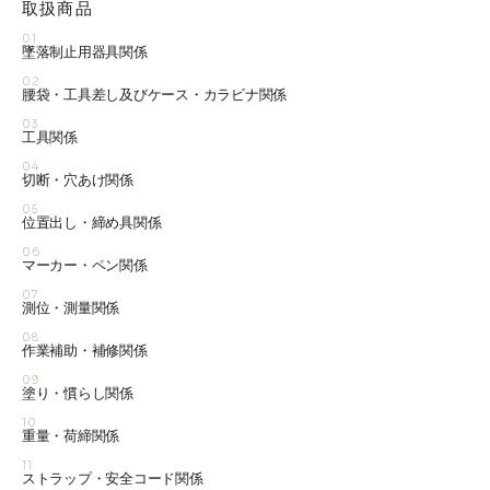
取扱商品
01
墜落制止用器具関係
02
腰袋・工具差し及びケース・カラビナ関係
03
工具関係
04
切断・穴あけ関係
05
位置出し・締め具関係
06
マーカー・ペン関係
07
測位・測量関係
08
作業補助・補修関係
09
塗り・慣らし関係
10
重量・荷締関係
11
ストラップ・安全コード関係