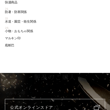
快適商品
24
防暑・防寒関係
25
水道・園芸・衛生関係
26
小物・おもちゃ関係
マルキン印
庖斬巴
製品のご購入
マルキン印
公式オンラインストア