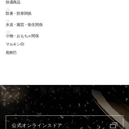
快適商品
24
防暑・防寒関係
25
水道・園芸・衛生関係
26
小物・おもちゃ関係
マルキン印
庖斬巴
製品のご購入
マルキン印
公式オンラインストア