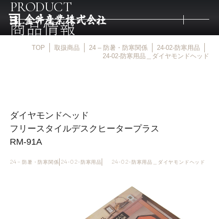
PRODUCT
商品情報
TOP
取扱商品
24 – 防暑・防寒関係
24-02-防寒用品
トップ
24-02-防寒用品＿ダイヤモンドヘッド
取扱商品
ダイヤモンドヘッド
取扱メーカー
フリースタイルデスクヒータープラス
RM-91A
金井産業の強み
24 – 防暑・防寒関係
24-02-防寒用品
24-02-防寒用品＿ダイヤモンドヘッド
マルキン印
庖斬巴