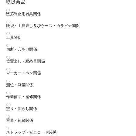
取扱商品
01
墜落制止用器具関係
02
腰袋・工具差し及びケース・カラビナ関係
03
工具関係
04
切断・穴あけ関係
05
位置出し・締め具関係
06
マーカー・ペン関係
07
測位・測量関係
08
作業補助・補修関係
09
塗り・慣らし関係
10
重量・荷締関係
11
ストラップ・安全コード関係