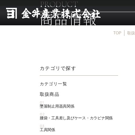
PRODUCT
商品情報
TOP
取扱
カテゴリで探す
カテゴリ一覧
取扱商品
01
墜落制止用器具関係
02
腰袋・工具差し及びケース・カラビナ関係
03
工具関係