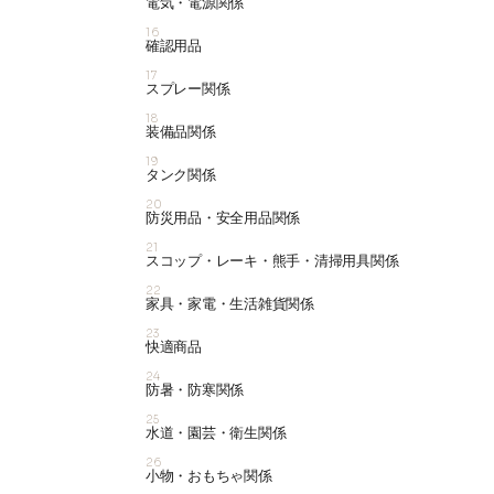
電気・電源関係
16
確認用品
17
スプレー関係
18
装備品関係
19
タンク関係
20
防災用品・安全用品関係
21
スコップ・レーキ・熊手・清掃用具関係
22
家具・家電・生活雑貨関係
23
快適商品
24
防暑・防寒関係
25
水道・園芸・衛生関係
26
小物・おもちゃ関係