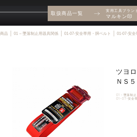
実用工具ブラン
取扱商品一覧
マルキン印
商品
01 – 墜落制止用器具関係
01-07-安全帯用・胴ベルト
01-07
ツヨロ
ＮＳ５
01 – 墜落
01-07-安