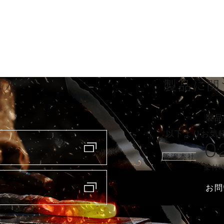
購入
製品に関
製品
以下よりお気
0
新潟本社
受付時
お問