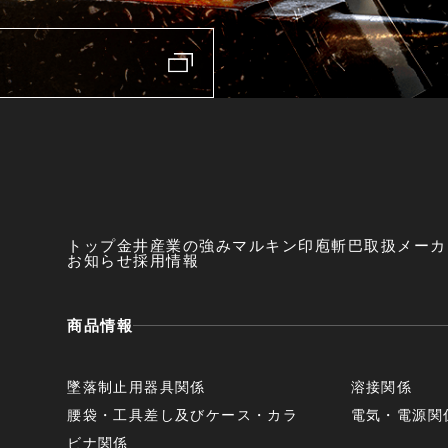
トップ
金井産業の強み
マルキン印
庖斬巴
取扱メーカ
お知らせ
採用情報
商品情報
墜落制止用器具関係
溶接関係
腰袋・工具差し及びケース・カラ
電気・電源関
ビナ関係