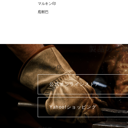
マルキン印
庖斬巴
製品のご
マルキン印
公式オンラインストア
Yahoo!ショッピング