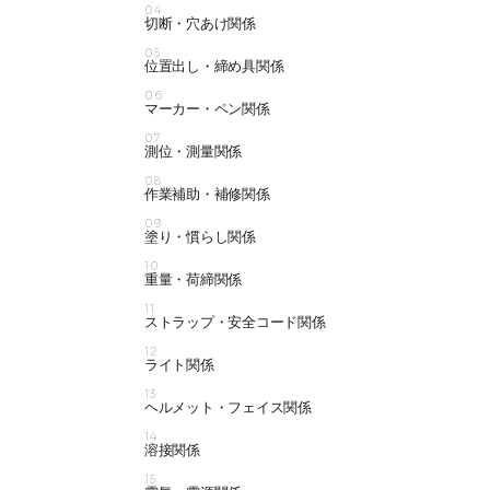
04
切断・穴あけ関係
05
位置出し・締め具関係
06
マーカー・ペン関係
07
測位・測量関係
08
作業補助・補修関係
09
塗り・慣らし関係
10
重量・荷締関係
11
ストラップ・安全コード関係
12
ライト関係
13
ヘルメット・フェイス関係
14
溶接関係
15