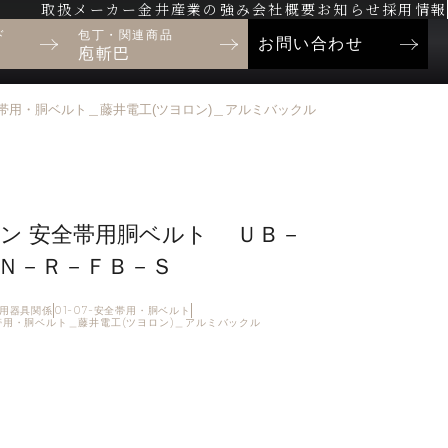
取扱メーカー
金井産業の強み
会社概要
お知らせ
採用情報
ド
包丁・関連商品
お問い合わせ
庖斬巴
-安全帯用・胴ベルト＿藤井電工(ツヨロン)＿アルミバックル
ン 安全帯用胴ベルト ＵＢ－
Ｎ－Ｒ－ＦＢ－Ｓ
制止用器具関係
01-07-安全帯用・胴ベルト
全帯用・胴ベルト＿藤井電工(ツヨロン)＿アルミバックル