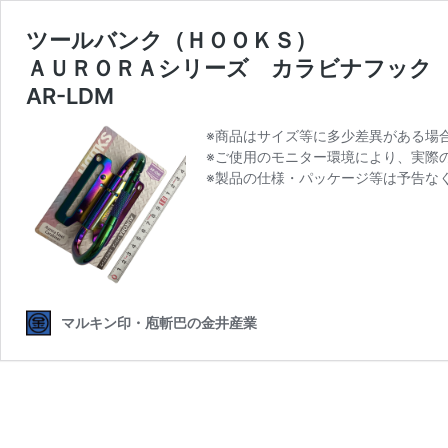
ツールバンク（ＨＯＯＫＳ）
ＡＵＲＯＲＡシリーズ カラビナフック
AR-LDM
※商品はサイズ等に多少差異がある場
※ご使用のモニター環境により、実際
※製品の仕様・パッケージ等は予告な
マルキン印・庖斬巴の金井産業