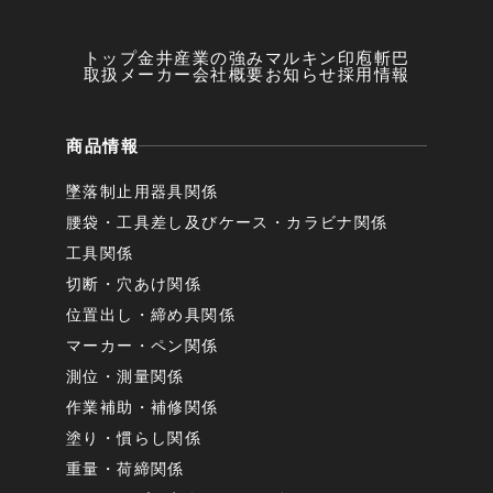
トップ
金井産業の強み
マルキン印
庖斬巴
取扱メーカー
会社概要
お知らせ
採用情報
商品情報
墜落制止用器具関係
腰袋・工具差し及びケース・カラビナ関係
工具関係
切断・穴あけ関係
位置出し・締め具関係
マーカー・ペン関係
測位・測量関係
作業補助・補修関係
塗り・慣らし関係
重量・荷締関係