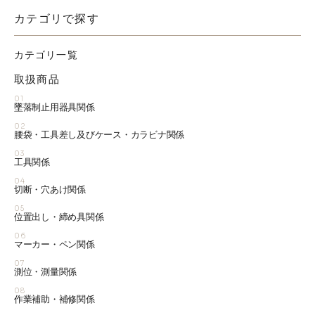
カテゴリで探す
カテゴリ一覧
取扱商品
01
墜落制止用器具関係
02
腰袋・工具差し及びケース・カラビナ関係
03
工具関係
04
切断・穴あけ関係
05
位置出し・締め具関係
06
マーカー・ペン関係
07
測位・測量関係
08
作業補助・補修関係