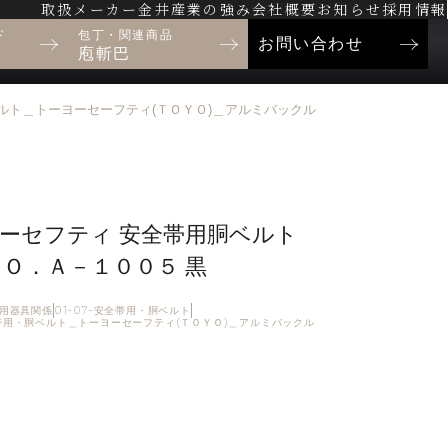
取扱メーカー
金井産業の強み
会社概要
お知らせ
採用情報
ド
包丁・関連商品
お問い合わせ
庖斬巴
胴ベルト＿トーヨーセーフティ(ＴＯＹＯ)＿アルミバックル
ーセフティ 安全帯用胴ベルト
ＮＯ．Ａ－１００５ 黒
制止用器具関係
01-07-安全帯用・胴ベルト
全帯用・胴ベルト＿トーヨーセーフティ(ＴＯＹＯ)＿アルミバックル