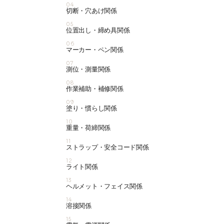
04
切断・穴あけ関係
05
位置出し・締め具関係
06
マーカー・ペン関係
07
測位・測量関係
08
作業補助・補修関係
09
塗り・慣らし関係
10
重量・荷締関係
11
ストラップ・安全コード関係
12
ライト関係
13
ヘルメット・フェイス関係
14
溶接関係
15