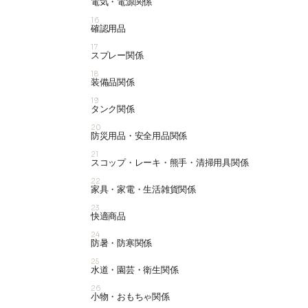
電気・電源関係
16
確認用品
17
スプレー関係
18
装備品関係
19
タンク関係
20
防災用品・安全用品関係
21
スコップ・レーキ・熊手・清掃用具関係
22
家具・家電・生活雑貨関係
23
快適商品
24
防暑・防寒関係
25
水道・園芸・衛生関係
26
小物・おもちゃ関係