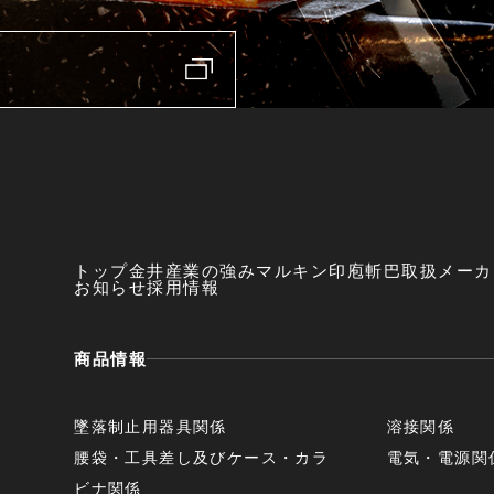
トップ
金井産業の強み
マルキン印
庖斬巴
取扱メーカ
お知らせ
採用情報
商品情報
墜落制止用器具関係
溶接関係
腰袋・工具差し及びケース・カラ
電気・電源関
ビナ関係