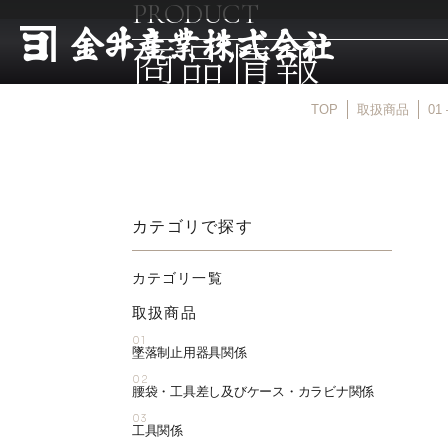
PRODUCT
商品情報
TOP
取扱商品
0
カテゴリで探す
カテゴリ一覧
取扱商品
01
墜落制止用器具関係
02
腰袋・工具差し及びケース・カラビナ関係
03
工具関係