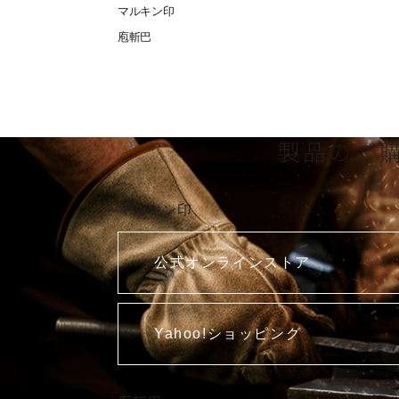
マルキン印
庖斬巴
製品のご
マルキン印
公式オンラインストア
Yahoo!ショッピング