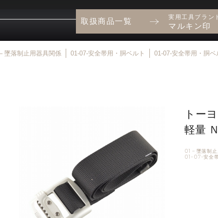
実用工具ブラン
取扱商品一覧
マルキン印
1 – 墜落制止用器具関係
01-07-安全帯用・胴ベルト
01-07-安全帯用・
トーヨ
軽量 
01 – 墜落
01-07-安