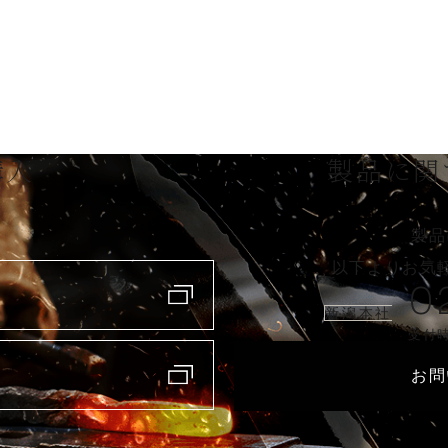
購入
製品に関
製品
以下よりお気
0
新潟本社
受付時
お問