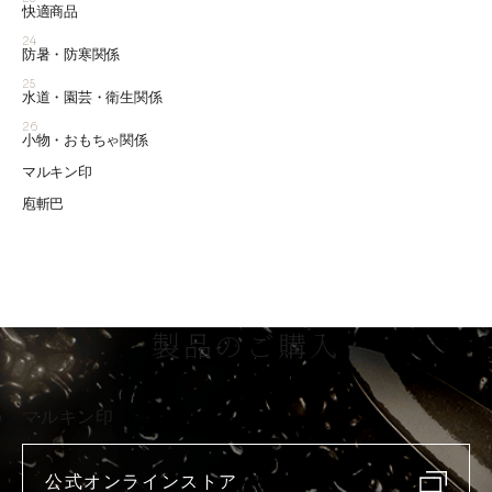
快適商品
24
防暑・防寒関係
25
水道・園芸・衛生関係
26
小物・おもちゃ関係
マルキン印
庖斬巴
製品のご購入
マルキン印
公式オンラインストア