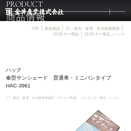
PRODUCT
商品情報
TOP
取扱商品
22 – 家具・家電・生活雑貨関係
トップ
22-03-カー用品
22-03-カー用品＿ハック
取扱商品
ハック
取扱メーカー
傘型サンシェード 普通車・ミニバンタイプ
HAC-3961
金井産業の強み
22 – 家具・家電・生活雑貨関係
22-03-カー用品
22-03-カー用品＿ハック
マルキン印
庖斬巴