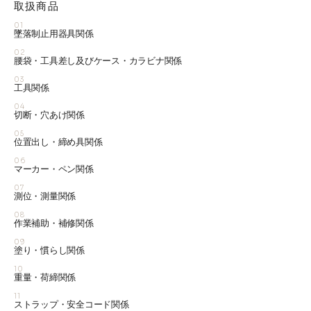
取扱商品
01
墜落制止用器具関係
02
腰袋・工具差し及びケース・カラビナ関係
03
工具関係
04
切断・穴あけ関係
05
位置出し・締め具関係
06
マーカー・ペン関係
07
測位・測量関係
08
作業補助・補修関係
09
塗り・慣らし関係
10
重量・荷締関係
11
ストラップ・安全コード関係