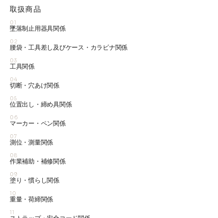
取扱商品
01
墜落制止用器具関係
02
腰袋・工具差し及びケース・カラビナ関係
03
工具関係
04
切断・穴あけ関係
05
位置出し・締め具関係
06
マーカー・ペン関係
07
測位・測量関係
08
作業補助・補修関係
09
塗り・慣らし関係
10
重量・荷締関係
11