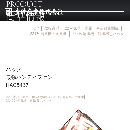
PRODUCT
商品情報
TOP
取扱商品
22 – 家具・家電・生活雑貨関係
トップ
22-05-扇風機・送風機
22-05-扇風機・送風機＿ハック
取扱商品
ハック
取扱メーカー
最強ハンディファン
HAC5437
金井産業の強み
22 – 家具・家電・生活雑貨関係
22-05-扇風機・送風機
22-05-扇風機・送風機＿ハック
マルキン印
庖斬巴