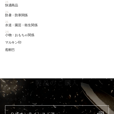
23
快適商品
24
防暑・防寒関係
25
水道・園芸・衛生関係
26
小物・おもちゃ関係
マルキン印
庖斬巴
製品のご購入
マルキン印