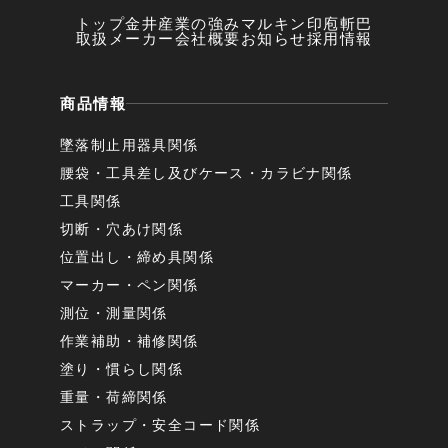
トップ
金井産業の強み
マルキン印
庖斬巴
取扱メーカー
会社概要
お知らせ
採用情報
商品情報
墜落制止用器具関係
腰袋・工具差し及びケース・カラビナ関係
工具関係
切断・穴あけ関係
位置出し・締め具関係
マーカー・ペン関係
測位・測量関係
作業補助・補修関係
塗り・慣らし関係
重量・荷締関係
ストラップ・安全コード関係