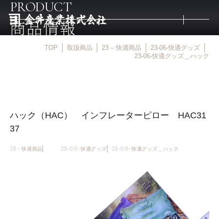
PRODUCT
商品情報
TOP
取扱商品
23 – 快適商品
23-06-快適グッズ
トップ
23-06-快適グッズ＿ハック
取扱商品
ハック（HAC） インフレーターピロー HAC31
取扱メーカー
37
金井産業の強み
23 – 快適商品
23-06-快適グッズ
23-06-快適グッズ＿ハック
マルキン印
庖斬巴