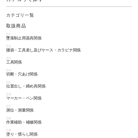
カテゴリ一覧
取扱商品
01
墜落制止用器具関係
02
腰袋・工具差し及びケース・カラビナ関係
03
工具関係
04
切断・穴あけ関係
05
位置出し・締め具関係
06
マーカー・ペン関係
07
測位・測量関係
08
作業補助・補修関係
09
塗り・慣らし関係