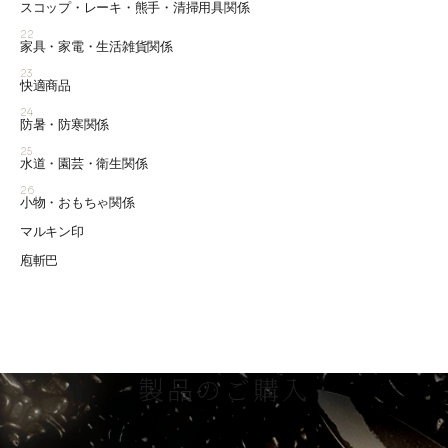
スコップ・レーキ・熊手・清掃用具関係
22
家具・家電・生活雑貨関係
23
快適商品
24
防暑・防寒関係
25
水道・園芸・衛生関係
26
小物・おもちゃ関係
マルキン印
庖斬巴
製品のご購入