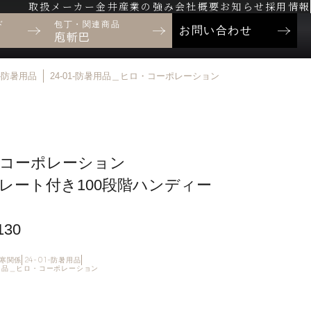
取扱メーカー
金井産業の強み
会社概要
お知らせ
採用情報
ド
包丁・関連商品
お問い合わせ
庖斬巴
01-防暑用品
24-01-防暑用品＿ヒロ・コーポレーション
コーポレーション
レート付き100段階ハンディー
130
防寒関係
24-01-防暑用品
暑用品＿ヒロ・コーポレーション