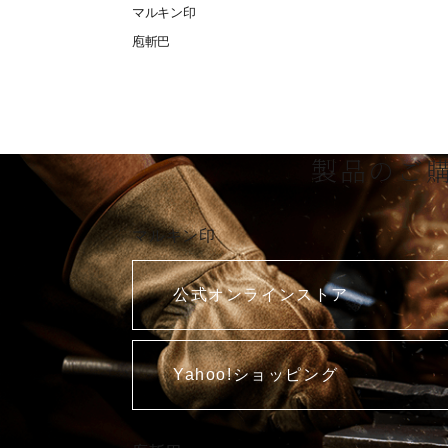
マルキン印
庖斬巴
製品のご
マルキン印
公式オンラインストア
Yahoo!ショッピング