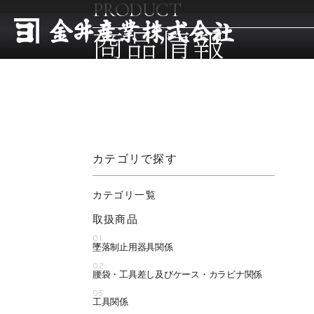
PRODUCT
商品情報
カテゴリで探す
カテゴリ一覧
取扱商品
01
墜落制止用器具関係
02
腰袋・工具差し及びケース・カラビナ関係
03
工具関係