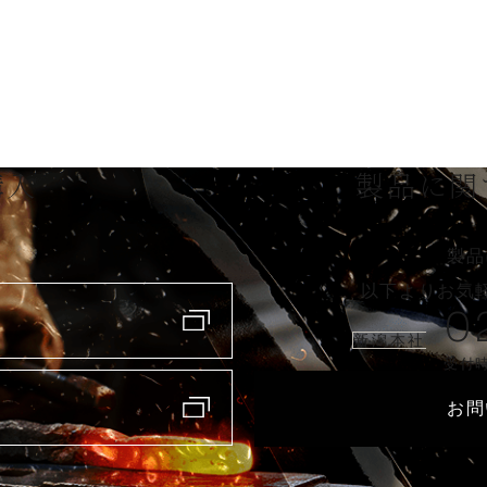
購入
製品に関
製品
以下よりお気
0
新潟本社
受付時
お問