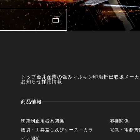
トップ
金井産業の強み
マルキン印
庖斬巴
取扱メーカ
お知らせ
採用情報
商品情報
墜落制止用器具関係
溶接関係
腰袋・工具差し及びケース・カラ
電気・電源関
ビナ関係