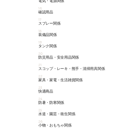
電気・電源関係
16
確認用品
17
スプレー関係
18
装備品関係
19
タンク関係
20
防災用品・安全用品関係
21
スコップ・レーキ・熊手・清掃用具関係
22
家具・家電・生活雑貨関係
23
快適商品
24
防暑・防寒関係
25
水道・園芸・衛生関係
26
小物・おもちゃ関係