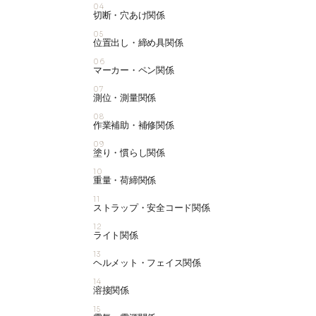
04
切断・穴あけ関係
05
位置出し・締め具関係
06
マーカー・ペン関係
07
測位・測量関係
08
作業補助・補修関係
09
塗り・慣らし関係
10
重量・荷締関係
11
ストラップ・安全コード関係
12
ライト関係
13
ヘルメット・フェイス関係
14
溶接関係
15