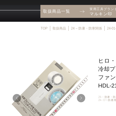
実用工具ブラン
取扱商品一覧
マルキン印
TOP
取扱商品
24 – 防暑・防寒関係
24-
ヒロ・
冷却プ
ファン
HDL-2
24 – 防暑・
24-01-防