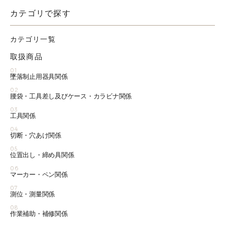
カテゴリで探す
カテゴリ一覧
取扱商品
01
墜落制止用器具関係
02
腰袋・工具差し及びケース・カラビナ関係
03
工具関係
04
切断・穴あけ関係
05
位置出し・締め具関係
06
マーカー・ペン関係
07
測位・測量関係
08
作業補助・補修関係