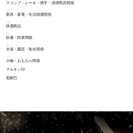
スコップ・レーキ・熊手・清掃用具関係
22
家具・家電・生活雑貨関係
23
快適商品
24
防暑・防寒関係
25
水道・園芸・衛生関係
26
小物・おもちゃ関係
マルキン印
庖斬巴
製品のご購入