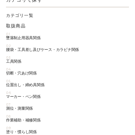
カテゴリ一覧
取扱商品
01
墜落制止用器具関係
02
腰袋・工具差し及びケース・カラビナ関係
03
工具関係
04
切断・穴あけ関係
05
位置出し・締め具関係
06
マーカー・ペン関係
07
測位・測量関係
08
作業補助・補修関係
09
塗り・慣らし関係