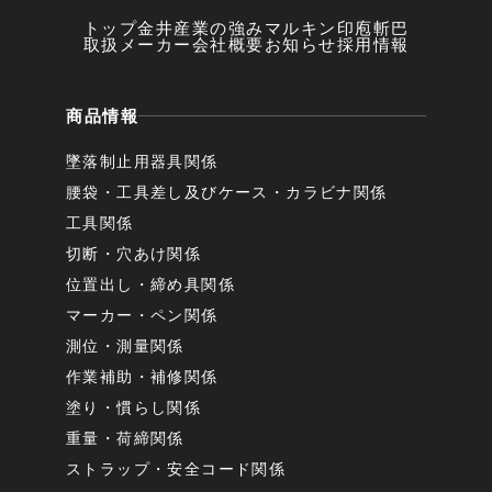
トップ
金井産業の強み
マルキン印
庖斬巴
取扱メーカー
会社概要
お知らせ
採用情報
商品情報
墜落制止用器具関係
腰袋・工具差し及びケース・カラビナ関係
工具関係
切断・穴あけ関係
位置出し・締め具関係
マーカー・ペン関係
測位・測量関係
作業補助・補修関係
塗り・慣らし関係
重量・荷締関係
ストラップ・安全コード関係