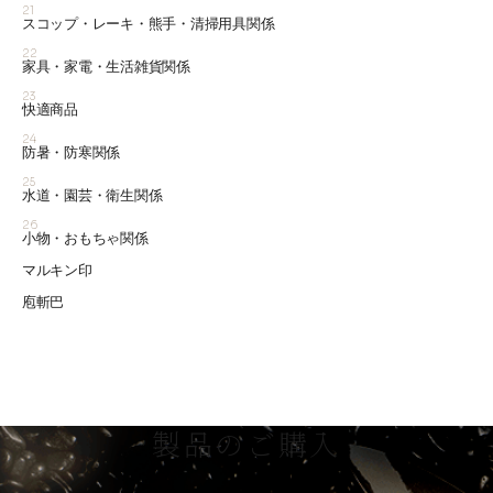
21
スコップ・レーキ・熊手・清掃用具関係
22
家具・家電・生活雑貨関係
23
快適商品
24
防暑・防寒関係
25
水道・園芸・衛生関係
26
小物・おもちゃ関係
マルキン印
庖斬巴
製品のご購入