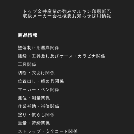
トップ
金井産業の強み
マルキン印
庖斬巴
取扱メーカー
会社概要
お知らせ
採用情報
商品情報
墜落制止用器具関係
腰袋・工具差し及びケース・カラビナ関係
工具関係
切断・穴あけ関係
位置出し・締め具関係
マーカー・ペン関係
測位・測量関係
作業補助・補修関係
塗り・慣らし関係
重量・荷締関係
ストラップ・安全コード関係