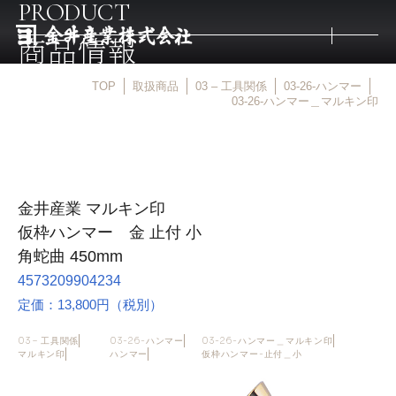
PRODUCT
商品情報
TOP
取扱商品
03 – 工具関係
03-26-ハンマー
トップ
03-26-ハンマー＿マルキン印
取扱商品
金井産業 マルキン印
取扱メーカー
仮枠ハンマー 金 止付 小
角蛇曲 450mm
金井産業の強み
4573209904234
定価：13,800円（税別）
マルキン印
03 – 工具関係
03-26-ハンマー
03-26-ハンマー＿マルキン印
マルキン印
ハンマー
仮枠ハンマー-止付＿小
庖斬巴