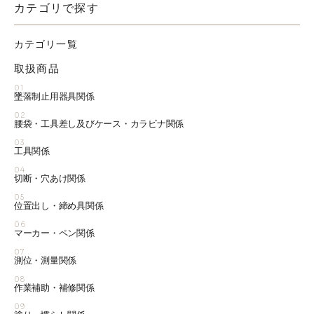
カテゴリで探す
カテゴリ一覧
取扱商品
01
墜落制止用器具関係
02
腰袋・工具差し及びケース・カラビナ関係
03
工具関係
04
切断・穴あけ関係
05
位置出し・締め具関係
06
マーカー・ペン関係
07
測位・測量関係
08
作業補助・補修関係
09