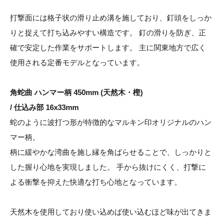
打撃面には格子状の滑り止め溝を施しており、釘頭をしっか
りと捉えて打ち込みやすい構造です。 釘の滑りを防ぎ、正
確で安定した作業をサポートします。 主に関東地方で広く
使用される定番モデルとなっています。
角蛇曲 ハンマー柄 450mm (天然木・樫)
/ 仕込み部 16x33mm
蛇のように波打つ形が特徴的なマルキン印オリジナルのハン
マー柄。
柄に緩やかな湾曲を施し縁を角ばらせることで、しっかりと
した握り心地を実現しました。 手から抜けにくく、打撃に
よる衝撃を抑えた快適な打ち心地となっています。
天然木を使用しており使い込めば使い込むほど味が出てきま