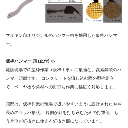
マルキン印オリジナルのハンマー柄を採用した仮枠ハンマ
ー。
仮枠ハンマー 頭 (止付) 小
建設現場での型枠作業（仮枠工事）に最適な、炭素鋼製のハ
ンマー頭部です。 コンクリートを流し込む際の型枠組立
で、ベニヤ板や角材への釘打ち作業に幅広く対応します。
頭部は、仮枠作業の現場で扱いやすいように設計されたやや
長めのラッパ形状。 片側が釘を打ち込むための打撃部、も
う片側が釘抜きに使える釘抜き部になっています。