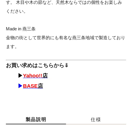
す。 木目や木の節など、天然木ならではの個性をお楽しみ
ください。
Made in 燕三条
金物の街として世界的にも有名な燕三条地域で製造しており
ます。
お買い求めはこちらから⇓
▶
Yahoo!!
店
▶
BASE
店
製品説明
仕様