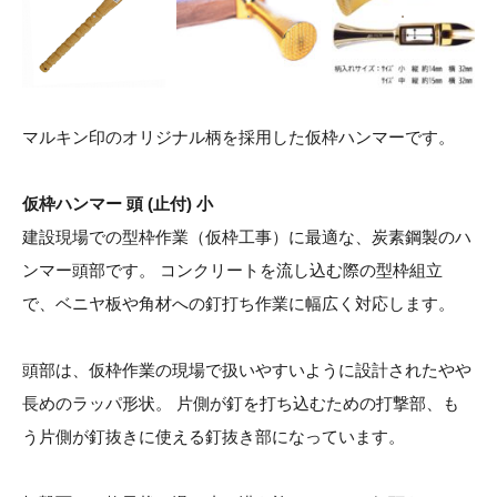
マルキン印のオリジナル柄を採用した仮枠ハンマーです。
仮枠ハンマー 頭 (止付) 小
建設現場での型枠作業（仮枠工事）に最適な、炭素鋼製のハ
ンマー頭部です。 コンクリートを流し込む際の型枠組立
で、ベニヤ板や角材への釘打ち作業に幅広く対応します。
頭部は、仮枠作業の現場で扱いやすいように設計されたやや
長めのラッパ形状。 片側が釘を打ち込むための打撃部、も
う片側が釘抜きに使える釘抜き部になっています。