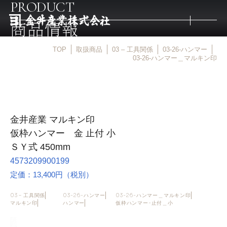
PRODUCT
商品情報
TOP
取扱商品
03 – 工具関係
03-26-ハンマー
トップ
03-26-ハンマー＿マルキン印
取扱商品
金井産業 マルキン印
取扱メーカー
仮枠ハンマー 金 止付 小
ＳＹ式 450mm
金井産業の強み
4573209900199
定価：13,400円（税別）
マルキン印
03 – 工具関係
03-26-ハンマー
03-26-ハンマー＿マルキン印
マルキン印
ハンマー
仮枠ハンマー-止付＿小
庖斬巴