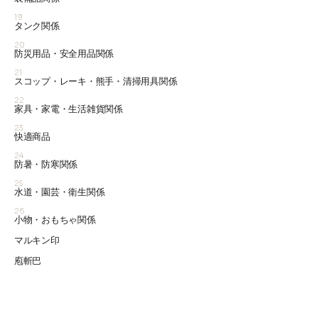
19
タンク関係
20
防災用品・安全用品関係
21
スコップ・レーキ・熊手・清掃用具関係
22
家具・家電・生活雑貨関係
23
快適商品
24
防暑・防寒関係
25
水道・園芸・衛生関係
26
小物・おもちゃ関係
マルキン印
庖斬巴