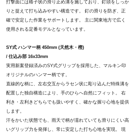
打撃面には格子状の滑り止め溝を施しており、釘頭をしっか
りと捉えて打ち込みやすい構造です。 釘の滑りを防ぎ、正
確で安定した作業をサポートします。 主に関東地方で広く
使用される定番モデルとなっています。
SY式 ハンマー柄 450mm (天然木・樫)
/ 仕込み部 16x33mm
実用新案登録済みのSY式グリップを採用した、マルキン印
オリジナルのハンマー柄です。
直線的な柄に、左右交互からラセン状に彫り込んだ特殊溝を
配置した独自構造により、手のひらへ自然にフィット。 右
利き・左利きどちらでも扱いやすく、確かな握り心地を提供
します。
汗をかいた状態でも、雨天で柄が濡れていても滑りにくい高
いグリップ力を発揮し、常に安定した打ち心地を実現。 現