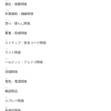
07
測位・測量関係
08
作業補助・補修関係
09
塗り・慣らし関係
10
重量・荷締関係
11
ストラップ・安全コード関係
12
ライト関係
13
ヘルメット・フェイス関係
14
溶接関係
15
電気・電源関係
16
確認用品
17
スプレー関係
18
装備品関係