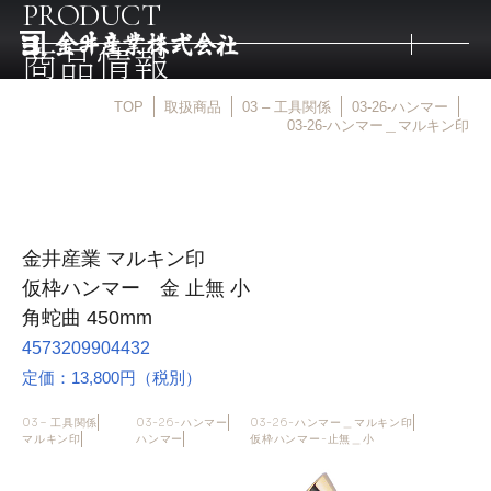
PRODUCT
商品情報
TOP
取扱商品
03 – 工具関係
03-26-ハンマー
トップ
03-26-ハンマー＿マルキン印
取扱商品
金井産業 マルキン印
取扱メーカー
仮枠ハンマー 金 止無 小
角蛇曲 450mm
金井産業の強み
4573209904432
定価：13,800円（税別）
マルキン印
03 – 工具関係
03-26-ハンマー
03-26-ハンマー＿マルキン印
マルキン印
ハンマー
仮枠ハンマー-止無＿小
庖斬巴