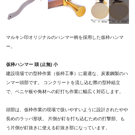
マルキン印オリジナルのハンマー柄を採用した仮枠ハンマ
ー。
仮枠ハンマー 頭 (止無) 小
建設現場での型枠作業（仮枠工事）に最適な、炭素鋼製のハ
ンマー頭部です。 コンクリートを流し込む際の型枠組立
で、ベニヤ板や角材への釘打ち作業に幅広く対応します。
頭部は、仮枠作業の現場で扱いやすいように設計されたやや
長めのラッパ形状。 片側が釘を打ち込むための打撃部、も
う片側が釘抜きに使える釘抜き部になっています。