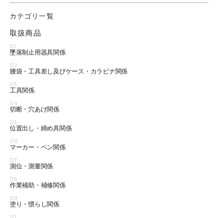
カテゴリ一覧
取扱商品
01
墜落制止用器具関係
02
腰袋・工具差し及びケース・カラビナ関係
03
工具関係
04
切断・穴あけ関係
05
位置出し・締め具関係
06
マーカー・ペン関係
07
測位・測量関係
08
作業補助・補修関係
09
塗り・慣らし関係
10