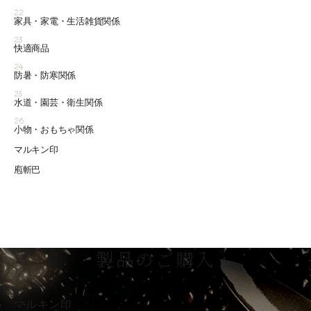
22
家具・家電・生活雑貨関係
23
快適商品
24
防暑・防寒関係
25
水道・園芸・衛生関係
26
小物・おもちゃ関係
マルキン印
庖斬巴
製品のご購入
マルキン印