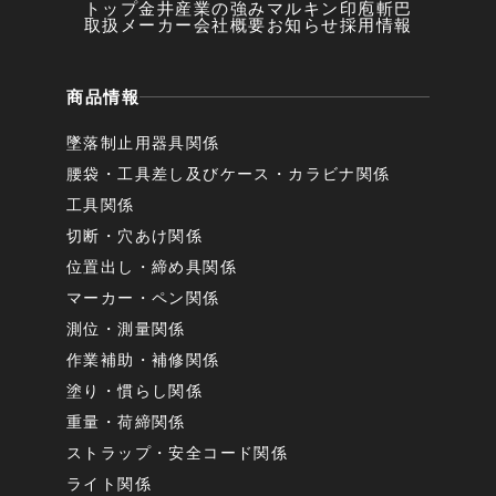
トップ
金井産業の強み
マルキン印
庖斬巴
取扱メーカー
会社概要
お知らせ
採用情報
商品情報
墜落制止用器具関係
腰袋・工具差し及びケース・カラビナ関係
工具関係
切断・穴あけ関係
位置出し・締め具関係
マーカー・ペン関係
測位・測量関係
作業補助・補修関係
塗り・慣らし関係
重量・荷締関係
ストラップ・安全コード関係
ライト関係