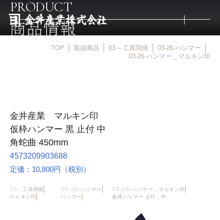
PRODUCT
商品情報
TOP
取扱商品
03 – 工具関係
03-26-ハンマー
トップ
03-26-ハンマー＿マルキン印
取扱商品
金井産業 マルキン印
取扱メーカー
仮枠ハンマー 黒 止付 中
角蛇曲 450mm
金井産業の強み
4573209903688
定価：10,800円（税別）
マルキン印
03 – 工具関係
03-26-ハンマー
03-26-ハンマー＿マルキン印
マルキン印
ハンマー
仮枠ハンマー 止付＿中
庖斬巴