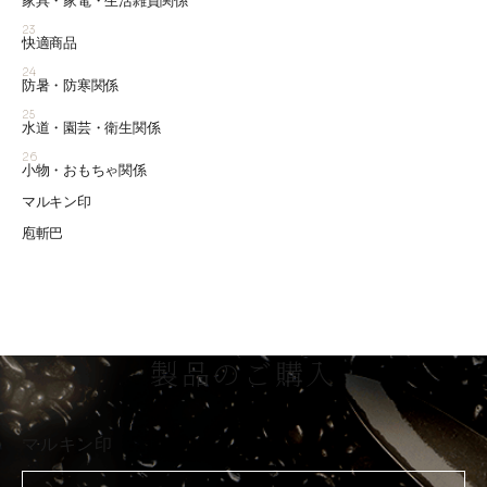
家具・家電・生活雑貨関係
23
快適商品
24
防暑・防寒関係
25
水道・園芸・衛生関係
26
小物・おもちゃ関係
マルキン印
庖斬巴
製品のご購入
マルキン印