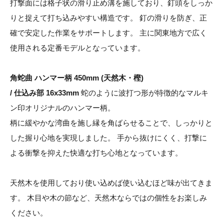
打撃面には格子状の滑り止め溝を施しており、釘頭をしっか
りと捉えて打ち込みやすい構造です。 釘の滑りを防ぎ、正
確で安定した作業をサポートします。 主に関東地方で広く
使用される定番モデルとなっています。
角蛇曲 ハンマー柄 450mm (天然木・樫)
/ 仕込み部 16x33mm
蛇のように波打つ形が特徴的なマルキ
ン印オリジナルのハンマー柄。
柄に緩やかな湾曲を施し縁を角ばらせることで、しっかりと
した握り心地を実現しました。 手から抜けにくく、打撃に
よる衝撃を抑えた快適な打ち心地となっています。
天然木を使用しており使い込めば使い込むほど味が出てきま
す。 木目や木の節など、天然木ならではの個性をお楽しみ
ください。