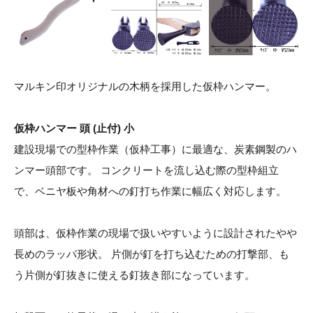
マルキン印オリジナルの木柄を採用した仮枠ハンマー。
仮枠ハンマー 頭 (止付) 小
建設現場での型枠作業（仮枠工事）に最適な、炭素鋼製のハ
ンマー頭部です。 コンクリートを流し込む際の型枠組立
で、ベニヤ板や角材への釘打ち作業に幅広く対応します。
頭部は、仮枠作業の現場で扱いやすいように設計されたやや
長めのラッパ形状。 片側が釘を打ち込むための打撃部、も
う片側が釘抜きに使える釘抜き部になっています。