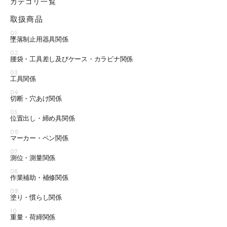
カテゴリ一覧
取扱商品
01
墜落制止用器具関係
02
腰袋・工具差し及びケース・カラビナ関係
03
工具関係
04
切断・穴あけ関係
05
位置出し・締め具関係
06
マーカー・ペン関係
07
測位・測量関係
08
作業補助・補修関係
09
塗り・慣らし関係
10
重量・荷締関係