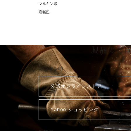
マルキン印
庖斬巴
製品のご
マルキン印
公式オンラインストア
Yahoo!ショッピング