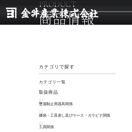
PRODUCT
商品情報
カテゴリで探す
カテゴリ一覧
取扱商品
01
墜落制止用器具関係
02
腰袋・工具差し及びケース・カラビナ関係
03
工具関係