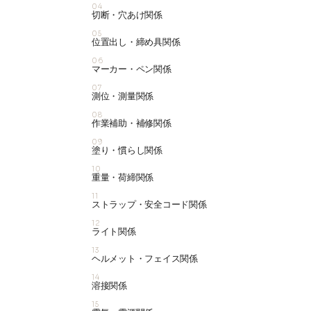
04
切断・穴あけ関係
05
位置出し・締め具関係
06
マーカー・ペン関係
07
測位・測量関係
08
作業補助・補修関係
09
塗り・慣らし関係
10
重量・荷締関係
11
ストラップ・安全コード関係
12
ライト関係
13
ヘルメット・フェイス関係
14
溶接関係
15