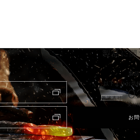
購入
製品に関
製品
以下よりお気
0
新潟本社
受付時
お問