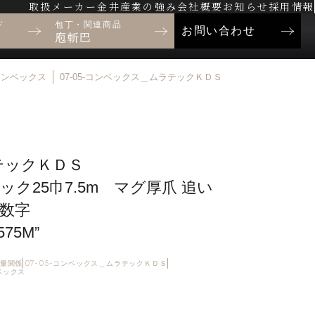
取扱メーカー
金井産業の強み
会社概要
お知らせ
採用情報
ド
包丁・関連商品
お問い合わせ
庖斬巴
-コンベックス
07-05-コンベックス＿ムラテックＫＤＳ
テックＫＤＳ
ック25巾7.5m マグ厚爪 追い
数字
575M”
測量関係
07-05-コンベックス＿ムラテックＫＤＳ
ンベックス