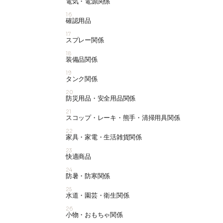
電気・電源関係
16
確認用品
17
スプレー関係
18
装備品関係
19
タンク関係
20
防災用品・安全用品関係
21
スコップ・レーキ・熊手・清掃用具関係
22
家具・家電・生活雑貨関係
23
快適商品
24
防暑・防寒関係
25
水道・園芸・衛生関係
26
小物・おもちゃ関係