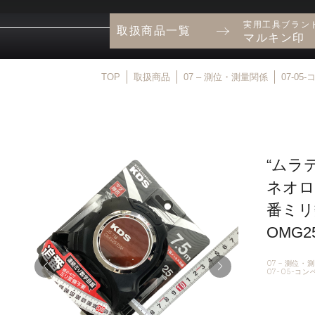
実用工具ブラン
取扱商品一覧
マルキン印
TOP
取扱商品
07 – 測位・測量関係
07-05
“ムラ
ネオロ
番ミリ
OMG2
07 – 測位・
07-05-コ