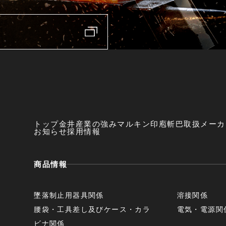
トップ
金井産業の強み
マルキン印
庖斬巴
取扱メーカ
お知らせ
採用情報
商品情報
墜落制止用器具関係
溶接関係
腰袋・工具差し及びケース・カラ
電気・電源関
ビナ関係