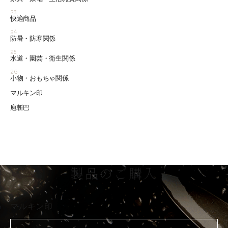
23
快適商品
24
防暑・防寒関係
25
水道・園芸・衛生関係
26
小物・おもちゃ関係
マルキン印
庖斬巴
製品のご購入
マルキン印