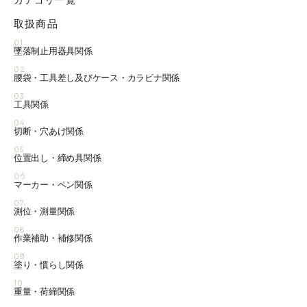
カテゴリ一覧
取扱商品
01
墜落制止用器具関係
02
腰袋・工具差し及びケース・カラビナ関係
03
工具関係
04
切断・穴あけ関係
05
位置出し・締め具関係
06
マーカー・ペン関係
07
測位・測量関係
08
作業補助・補修関係
09
塗り・慣らし関係
10
重量・荷締関係