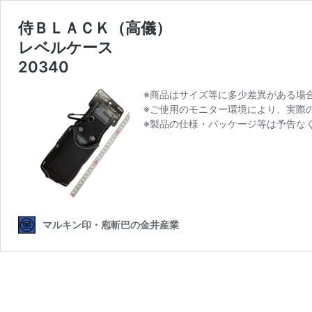
侍ＢＬＡＣＫ（高儀）
レベルケース
20340
※商品はサイズ等に多少差異がある場
※ご使用のモニター環境により、実際
※製品の仕様・パッケージ等は予告な
マルキン印・庖斬巴の金井産業