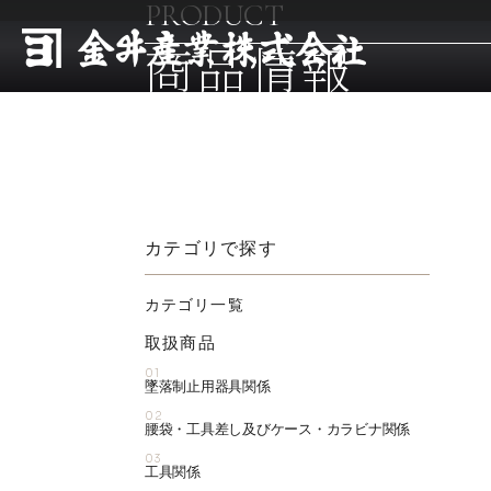
PRODUCT
商品情報
カテゴリで探す
カテゴリ一覧
取扱商品
01
墜落制止用器具関係
02
腰袋・工具差し及びケース・カラビナ関係
03
工具関係