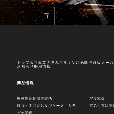
トップ
金井産業の強み
マルキン印
庖斬巴
取扱メーカ
お知らせ
採用情報
商品情報
墜落制止用器具関係
溶接関係
腰袋・工具差し及びケース・カラ
電気・電源関
ビナ関係