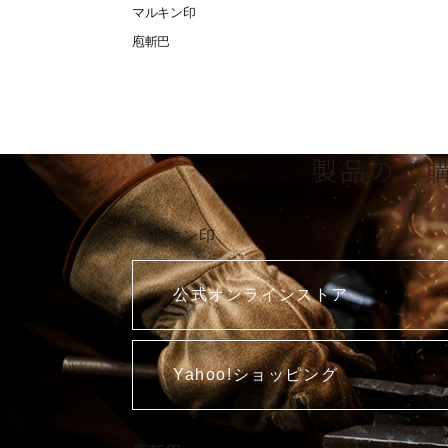
マルキン印
庖斬巴
製品のご
マルキン印
公式オンラインストア
Yahoo!ショッピング