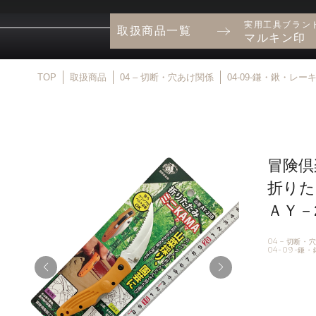
実用工具ブラン
取扱商品一覧
マルキン印
TOP
取扱商品
04 – 切断・穴あけ関係
04-09-鎌・鍬・レー
冒険倶
折りた
ＡＹ－2
04 – 切断
04-09-鎌