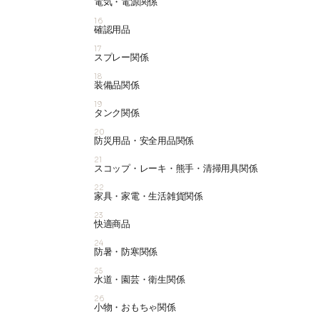
電気・電源関係
16
確認用品
17
スプレー関係
18
装備品関係
19
タンク関係
20
防災用品・安全用品関係
21
スコップ・レーキ・熊手・清掃用具関係
22
家具・家電・生活雑貨関係
23
快適商品
24
防暑・防寒関係
25
水道・園芸・衛生関係
26
小物・おもちゃ関係