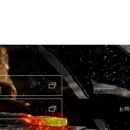
購入
製品に関
製品
以下よりお気
0
新潟本社
受付時
お問