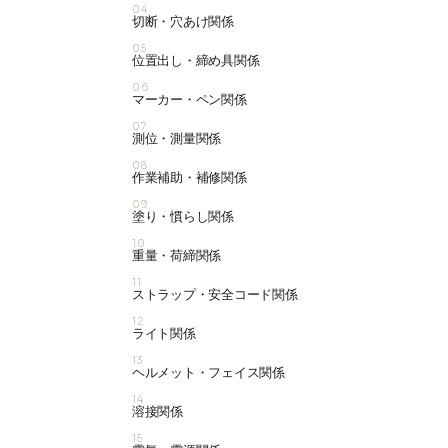
04
切断・穴あけ関係
05
位置出し・締め具関係
06
マーカー・ペン関係
07
測位・測量関係
08
作業補助・補修関係
09
塗り・慣らし関係
10
重量・荷締関係
11
ストラップ・安全コード関係
12
ライト関係
13
ヘルメット・フェイス関係
14
溶接関係
15