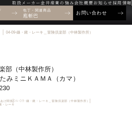
取扱メーカー
金井産業の強み
会社概要
お知らせ
採用情報
ド
包丁・関連商品
お問い合わせ
庖斬巴
キ
04-09-鎌・鍬・レーキ＿冒険倶楽部（中林製作所）
楽部（中林製作所）
たみミニＫＡＭＡ（カマ）
30
・穴あけ関係
04-09-鎌・鍬・レーキ＿冒険倶楽部（中林製作所）
・鍬・レーキ