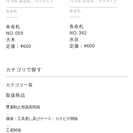
11-09-各命札＿ロマネスク
11-09-各命札＿ロマネスク
各命札
各命札
各命札
各命札
NO.342
NO.059
水谷
大木
定価：¥600
定価：¥600
カテゴリで探す
カテゴリ一覧
取扱商品
01
墜落制止用器具関係
02
腰袋・工具差し及びケース・カラビナ関係
03
工具関係