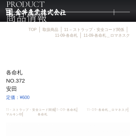
PRODUCT
商品情報
TOP
取扱商品
11 – ストラップ・安全コード関係
トップ
11-09-各命札
11-09-各命札＿ロマネスク
取扱商品
各命札
取扱メーカー
NO.372
安田
金井産業の強み
定価：¥600
11 – ストラップ・安全コード関係
11-09-各命札
11-09-各命札＿ロマネスク
マルキン印
マルキン印
各命札
庖斬巴