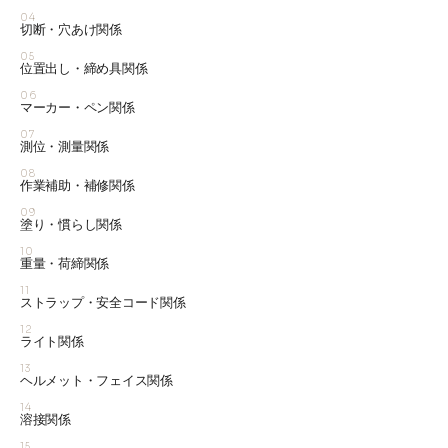
04
切断・穴あけ関係
05
位置出し・締め具関係
06
マーカー・ペン関係
07
測位・測量関係
08
作業補助・補修関係
09
塗り・慣らし関係
10
重量・荷締関係
11
ストラップ・安全コード関係
12
ライト関係
13
ヘルメット・フェイス関係
14
溶接関係
15