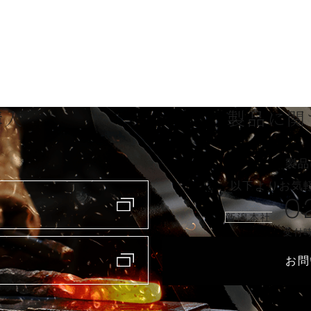
購入
製品に関
製品
以下よりお気
0
新潟本社
受付時
お問