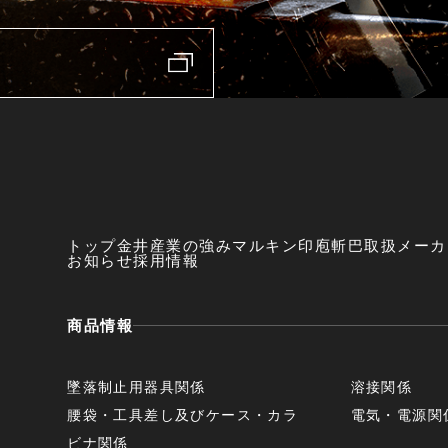
トップ
金井産業の強み
マルキン印
庖斬巴
取扱メーカ
お知らせ
採用情報
商品情報
墜落制止用器具関係
溶接関係
腰袋・工具差し及びケース・カラ
電気・電源関
ビナ関係