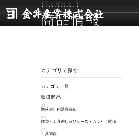
PRODUCT
商品情報
カテゴリで探す
カテゴリ一覧
取扱商品
01
墜落制止用器具関係
02
腰袋・工具差し及びケース・カラビナ関係
03
工具関係