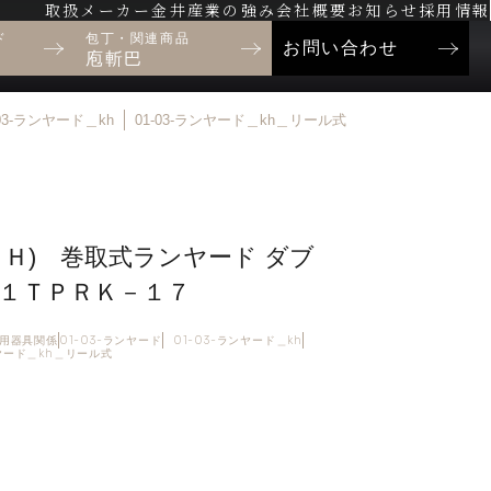
取扱メーカー
金井産業の強み
会社概要
お知らせ
採用情報
ド
包丁・関連商品
お問い合わせ
庖斬巴
-03-ランヤード＿kh
01-03-ランヤード＿kh＿リール式
ＫＨ) 巻取式ランヤード ダブ
１ＴＰＲＫ－１７
制止用器具関係
01-03-ランヤード
01-03-ランヤード＿kh
ンヤード＿kh＿リール式