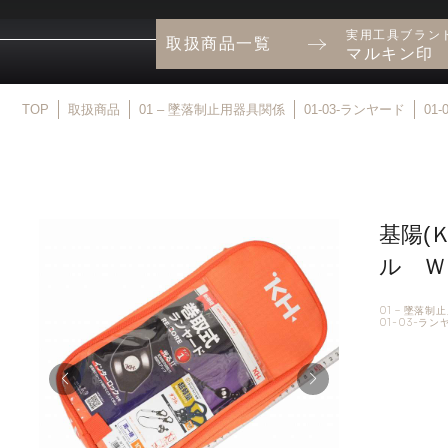
実用工具ブラン
取扱商品一覧
マルキン印
TOP
取扱商品
01 – 墜落制止用器具関係
01-03-ランヤード
01
基陽(
ル Ｗ
01 – 墜落
01-03-ラ