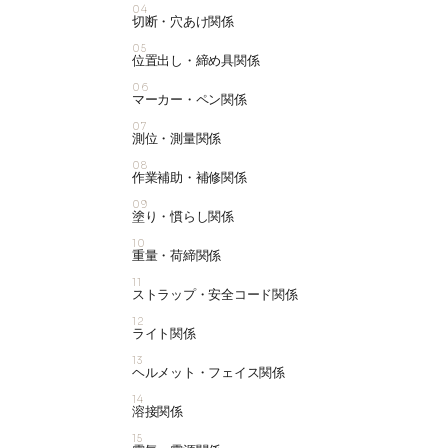
04
切断・穴あけ関係
05
位置出し・締め具関係
06
マーカー・ペン関係
07
測位・測量関係
08
作業補助・補修関係
09
塗り・慣らし関係
10
重量・荷締関係
11
ストラップ・安全コード関係
12
ライト関係
13
ヘルメット・フェイス関係
14
溶接関係
15