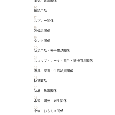
電気・電源関係
16
確認用品
17
スプレー関係
18
装備品関係
19
タンク関係
20
防災用品・安全用品関係
21
スコップ・レーキ・熊手・清掃用具関係
22
家具・家電・生活雑貨関係
23
快適商品
24
防暑・防寒関係
25
水道・園芸・衛生関係
26
小物・おもちゃ関係