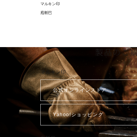
マルキン印
庖斬巴
製品のご
マルキン印
公式オンラインストア
Yahoo!ショッピング