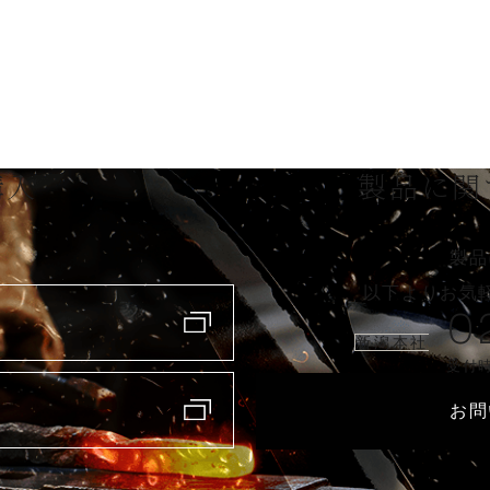
購入
製品に関
製品
以下よりお気
0
新潟本社
受付時
お問