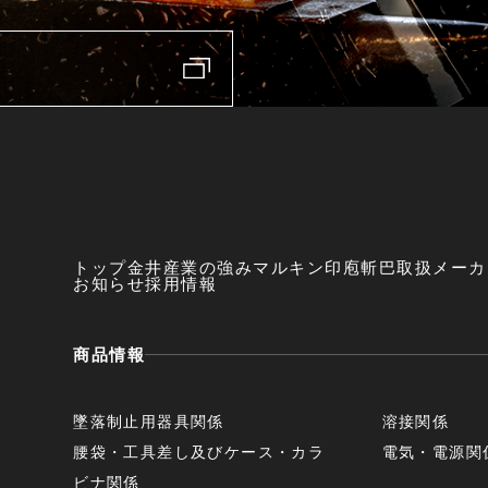
トップ
金井産業の強み
マルキン印
庖斬巴
取扱メーカ
お知らせ
採用情報
商品情報
墜落制止用器具関係
溶接関係
腰袋・工具差し及びケース・カラ
電気・電源関
ビナ関係