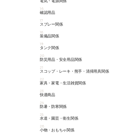
電気・電源関係
16
確認用品
17
スプレー関係
18
装備品関係
19
タンク関係
20
防災用品・安全用品関係
21
スコップ・レーキ・熊手・清掃用具関係
22
家具・家電・生活雑貨関係
23
快適商品
24
防暑・防寒関係
25
水道・園芸・衛生関係
26
小物・おもちゃ関係