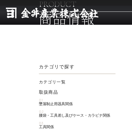
PRODUCT
商品情報
カテゴリで探す
カテゴリ一覧
取扱商品
01
墜落制止用器具関係
02
腰袋・工具差し及びケース・カラビナ関係
03
工具関係