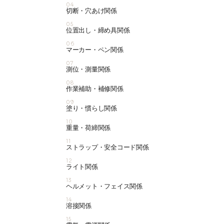
04
切断・穴あけ関係
05
位置出し・締め具関係
06
マーカー・ペン関係
07
測位・測量関係
08
作業補助・補修関係
09
塗り・慣らし関係
10
重量・荷締関係
11
ストラップ・安全コード関係
12
ライト関係
13
ヘルメット・フェイス関係
14
溶接関係
15