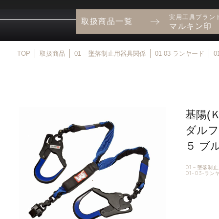
実用工具ブラン
取扱商品一覧
マルキン印
TOP
取扱商品
01 – 墜落制止用器具関係
01-03-ランヤード
0
基陽(
ダルフ
５ ブ
01 – 墜落
01-03-ラ