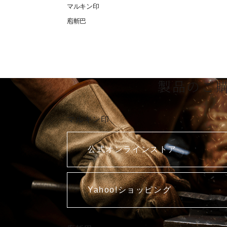
マルキン印
庖斬巴
製品のご
マルキン印
公式オンラインストア
Yahoo!ショッピング