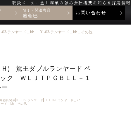
取扱メーカー
金井産業の強み
会社概要
お知らせ
採用情報
ド
包丁・関連商品
お問い合わせ
庖斬巴
1-03-ランヤード＿kh
01-03-ランヤード＿kh＿その他
ＫＨ) 駕王ダブルランヤード ペ
ック ＷＬＪＴＰＧＢＬＬ－１
ルー
制止用器具関係
01-03-ランヤード
01-03-ランヤード＿kh
ンヤード＿kh＿その他