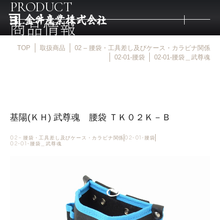
PRODUCT
商品情報
TOP
取扱商品
02 – 腰袋・工具差し及びケース・カラビナ関係
トップ
02-01-腰袋
02-01-腰袋＿武尊魂
取扱商品
基陽(ＫＨ) 武尊魂 腰袋 ＴＫ０２Ｋ－Ｂ
取扱メーカー
02 – 腰袋・工具差し及びケース・カラビナ関係
02-01-腰袋
02-01-腰袋＿武尊魂
金井産業の強み
マルキン印
庖斬巴