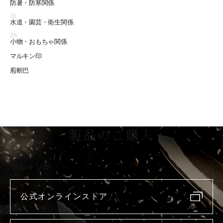
防暑・防寒関係
25
水道・園芸・衛生関係
26
小物・おもちゃ関係
マルキン印
庖斬巴
製品のご購入
マルキン印
公式オンラインストア