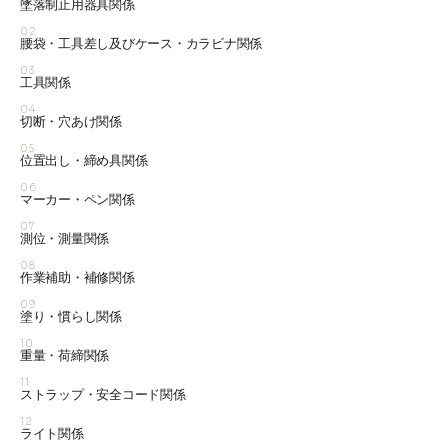
墜落制止用器具関係
02
腰袋・工具差し及びケース・カラビナ関係
03
工具関係
04
切断・穴あけ関係
05
位置出し・締め具関係
06
マーカー・ペン関係
07
測位・測量関係
08
作業補助・補修関係
09
塗り・慣らし関係
10
重量・荷締関係
11
ストラップ・安全コード関係
12
ライト関係