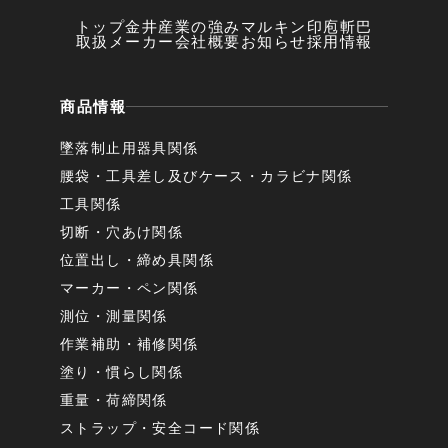
トップ
金井産業の強み
マルキン印
庖斬巴
取扱メーカー
会社概要
お知らせ
採用情報
商品情報
墜落制止用器具関係
腰袋・工具差し及びケース・カラビナ関係
工具関係
切断・穴あけ関係
位置出し・締め具関係
マーカー・ペン関係
測位・測量関係
作業補助・補修関係
塗り・慣らし関係
重量・荷締関係
ストラップ・安全コード関係