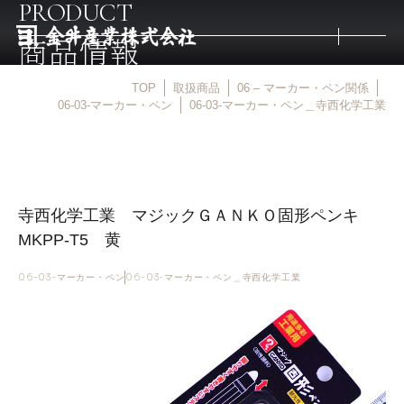
PRODUCT
商品情報
TOP
取扱商品
06 – マーカー・ペン関係
トップ
06-03-マーカー・ペン
06-03-マーカー・ペン＿寺西化学工業
取扱商品
寺西化学工業 マジックＧＡＮＫＯ固形ペンキ
取扱メーカー
MKPP-T5 黄
金井産業の強み
06-03-マーカー・ペン
06-03-マーカー・ペン＿寺西化学工業
マルキン印
庖斬巴