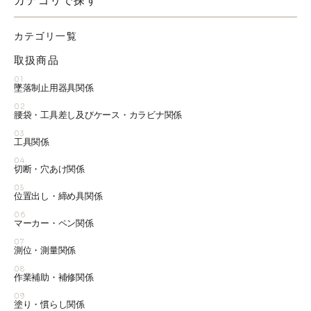
カテゴリで探す
カテゴリ一覧
取扱商品
01
墜落制止用器具関係
02
腰袋・工具差し及びケース・カラビナ関係
03
工具関係
04
切断・穴あけ関係
05
位置出し・締め具関係
06
マーカー・ペン関係
07
測位・測量関係
08
作業補助・補修関係
09
塗り・慣らし関係