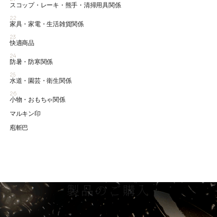
スコップ・レーキ・熊手・清掃用具関係
22
家具・家電・生活雑貨関係
23
快適商品
24
防暑・防寒関係
25
水道・園芸・衛生関係
26
小物・おもちゃ関係
マルキン印
庖斬巴
製品のご購入