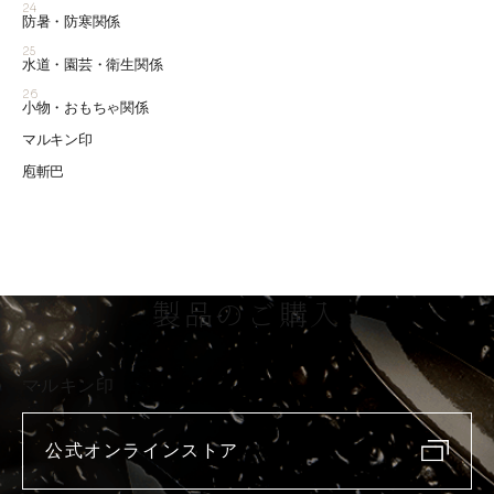
24
防暑・防寒関係
25
水道・園芸・衛生関係
26
小物・おもちゃ関係
マルキン印
庖斬巴
製品のご購入
マルキン印
公式オンラインストア