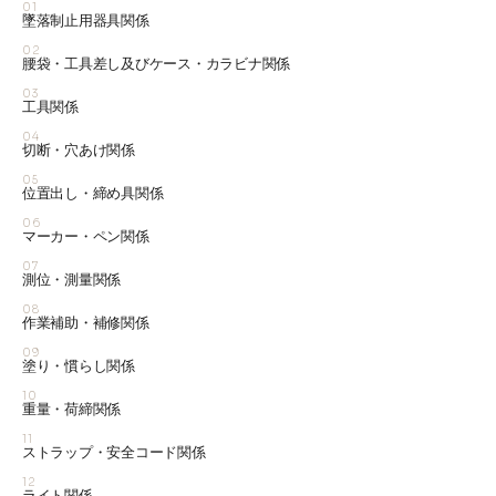
01
墜落制止用器具関係
02
腰袋・工具差し及びケース・カラビナ関係
03
工具関係
04
切断・穴あけ関係
05
位置出し・締め具関係
06
マーカー・ペン関係
07
測位・測量関係
08
作業補助・補修関係
09
塗り・慣らし関係
10
重量・荷締関係
11
ストラップ・安全コード関係
12
ライト関係