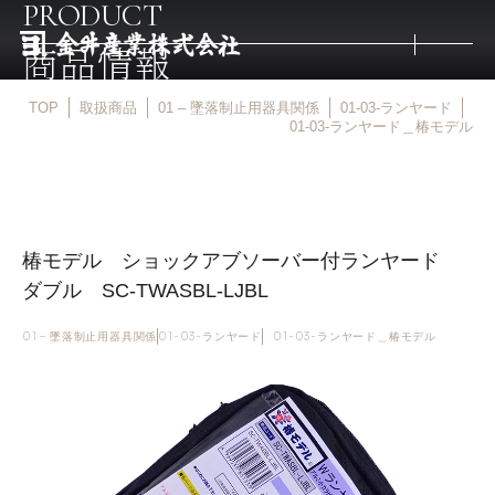
PRODUCT
商品情報
TOP
取扱商品
01 – 墜落制止用器具関係
01-03-ランヤード
トップ
01-03-ランヤード＿椿モデル
取扱商品
椿モデル ショックアブソーバー付ランヤード
取扱メーカー
ダブル SC-TWASBL-LJBL
金井産業の強み
01 – 墜落制止用器具関係
01-03-ランヤード
01-03-ランヤード＿椿モデル
マルキン印
庖斬巴