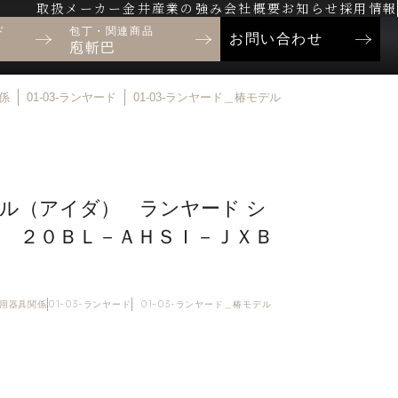
取扱メーカー
金井産業の強み
会社概要
お知らせ
採用情報
ド
包丁・関連商品
お問い合わせ
庖斬巴
関係
01-03-ランヤード
01-03-ランヤード＿椿モデル
ル（アイダ） ランヤード シ
 ２０ＢＬ－ＡＨＳＩ－ＪＸＢ
制止用器具関係
01-03-ランヤード
01-03-ランヤード＿椿モデル