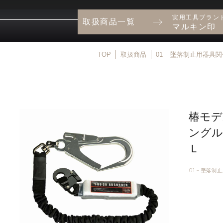
実用工具ブラン
取扱商品一覧
マルキン印
TOP
取扱商品
01 – 墜落制止用器具
椿モデ
ングル
Ｌ
01 – 墜落