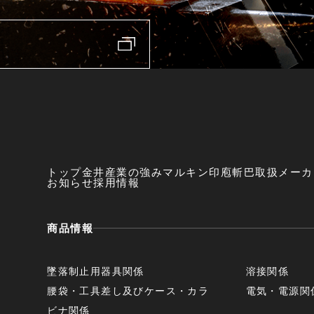
トップ
金井産業の強み
マルキン印
庖斬巴
取扱メーカ
お知らせ
採用情報
商品情報
墜落制止用器具関係
溶接関係
腰袋・工具差し及びケース・カラ
電気・電源関
ビナ関係