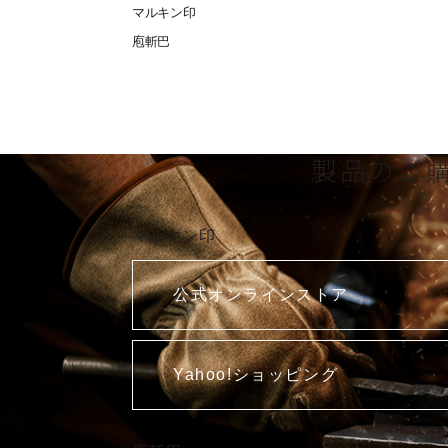
マルキン印
庖斬巴
製品のご
マルキン印
公式オンラインストア
Yahoo!ショッピング