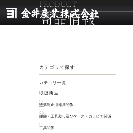
PRODUCT
商品情報
カテゴリで探す
カテゴリ一覧
取扱商品
01
墜落制止用器具関係
02
腰袋・工具差し及びケース・カラビナ関係
03
工具関係