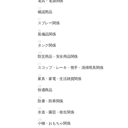
電気・電源関係
16
確認用品
17
スプレー関係
18
装備品関係
19
タンク関係
20
防災用品・安全用品関係
21
スコップ・レーキ・熊手・清掃用具関係
22
家具・家電・生活雑貨関係
23
快適商品
24
防暑・防寒関係
25
水道・園芸・衛生関係
26
小物・おもちゃ関係