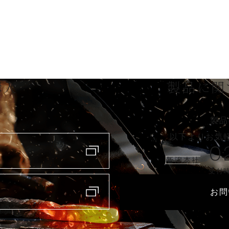
購入
製品に関
製品
以下よりお気
0
新潟本社
受付時
お問