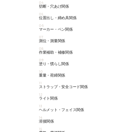
04
切断・穴あけ関係
05
位置出し・締め具関係
06
マーカー・ペン関係
07
測位・測量関係
08
作業補助・補修関係
09
塗り・慣らし関係
10
重量・荷締関係
11
ストラップ・安全コード関係
12
ライト関係
13
ヘルメット・フェイス関係
14
溶接関係
15