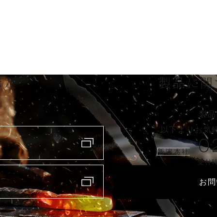
購入
製品に関
製品
以下よりお気
0
新潟本社
受付時
お問