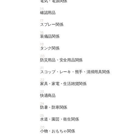
電気・電源関係
16
確認用品
17
スプレー関係
18
装備品関係
19
タンク関係
20
防災用品・安全用品関係
21
スコップ・レーキ・熊手・清掃用具関係
22
家具・家電・生活雑貨関係
23
快適商品
24
防暑・防寒関係
25
水道・園芸・衛生関係
26
小物・おもちゃ関係