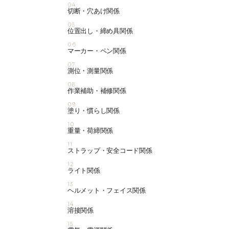
04
切断・穴あけ関係
05
位置出し・締め具関係
06
マーカー・ペン関係
07
測位・測量関係
08
作業補助・補修関係
09
塗り・慣らし関係
10
重量・荷締関係
11
ストラップ・安全コード関係
12
ライト関係
13
ヘルメット・フェイス関係
14
溶接関係
15