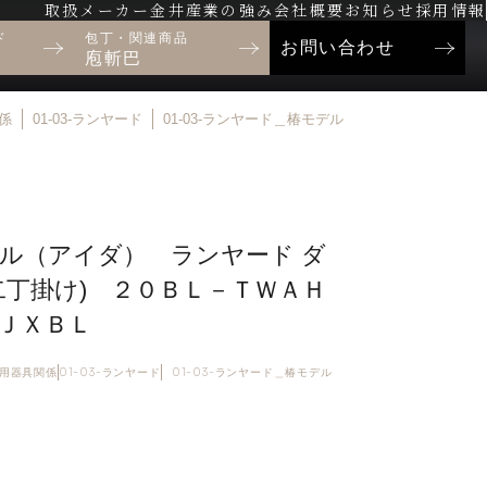
取扱メーカー
金井産業の強み
会社概要
お知らせ
採用情報
ド
包丁・関連商品
お問い合わせ
庖斬巴
関係
01-03-ランヤード
01-03-ランヤード＿椿モデル
ル（アイダ） ランヤード ダ
二丁掛け) ２０ＢＬ－ＴＷＡＨ
ＪＸＢＬ
制止用器具関係
01-03-ランヤード
01-03-ランヤード＿椿モデル