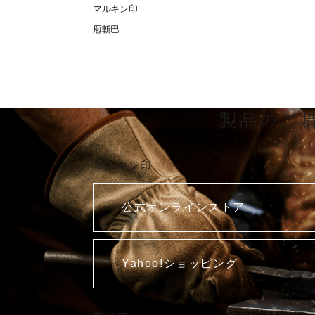
マルキン印
庖斬巴
製品のご
マルキン印
公式オンラインストア
Yahoo!ショッピング