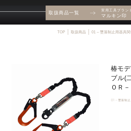
実用工具ブラン
取扱商品一覧
マルキン印
TOP
取扱商品
01 – 墜落制止用器具
椿モデ
ブル(
ＯＲ－
01 – 墜落