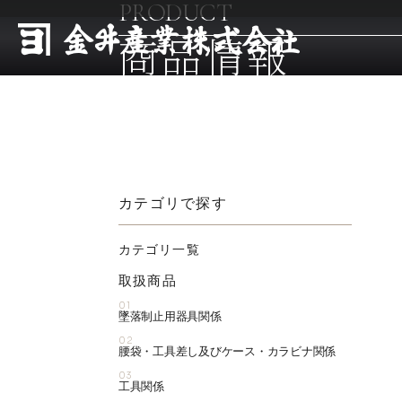
PRODUCT
商品情報
カテゴリで探す
カテゴリ一覧
取扱商品
01
墜落制止用器具関係
02
腰袋・工具差し及びケース・カラビナ関係
03
工具関係