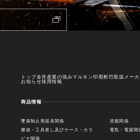
トップ
金井産業の強み
マルキン印
庖斬巴
取扱メーカ
お知らせ
採用情報
商品情報
墜落制止用器具関係
溶接関係
腰袋・工具差し及びケース・カラ
電気・電源関
ビナ関係