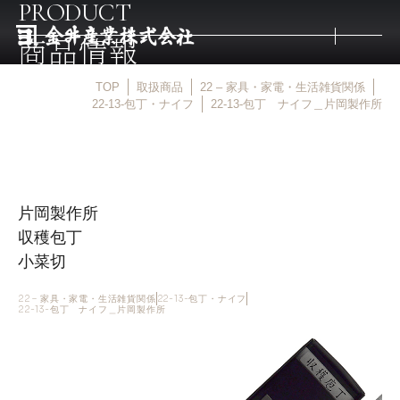
PRODUCT
商品情報
TOP
取扱商品
22 – 家具・家電・生活雑貨関係
トップ
22-13-包丁・ナイフ
22-13-包丁 ナイフ＿片岡製作所
取扱商品
片岡製作所
取扱メーカー
収穫包丁
小菜切
金井産業の強み
22 – 家具・家電・生活雑貨関係
22-13-包丁・ナイフ
22-13-包丁 ナイフ＿片岡製作所
マルキン印
庖斬巴