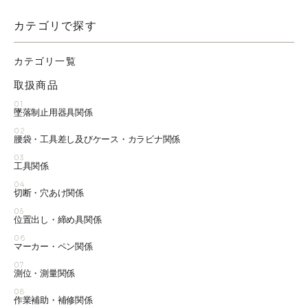
カテゴリで探す
カテゴリ一覧
取扱商品
01
墜落制止用器具関係
02
腰袋・工具差し及びケース・カラビナ関係
03
工具関係
04
切断・穴あけ関係
05
位置出し・締め具関係
06
マーカー・ペン関係
07
測位・測量関係
08
作業補助・補修関係