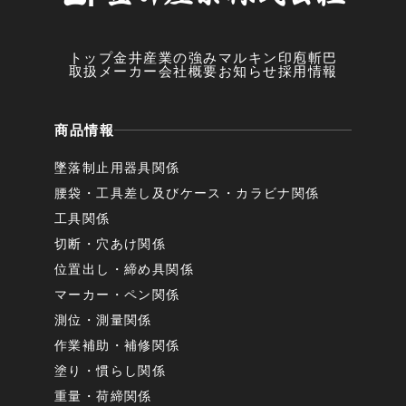
トップ
金井産業の強み
マルキン印
庖斬巴
取扱メーカー
会社概要
お知らせ
採用情報
商品情報
墜落制止用器具関係
腰袋・工具差し及びケース・カラビナ関係
工具関係
切断・穴あけ関係
位置出し・締め具関係
マーカー・ペン関係
測位・測量関係
作業補助・補修関係
塗り・慣らし関係
重量・荷締関係