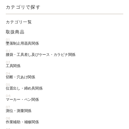
カテゴリで探す
カテゴリ一覧
取扱商品
01
墜落制止用器具関係
02
腰袋・工具差し及びケース・カラビナ関係
03
工具関係
04
切断・穴あけ関係
05
位置出し・締め具関係
06
マーカー・ペン関係
07
測位・測量関係
08
作業補助・補修関係