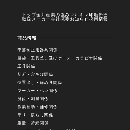
トップ
金井産業の強み
マルキン印
庖斬巴
取扱メーカー
会社概要
お知らせ
採用情報
商品情報
墜落制止用器具関係
腰袋・工具差し及びケース・カラビナ関係
工具関係
切断・穴あけ関係
位置出し・締め具関係
マーカー・ペン関係
測位・測量関係
作業補助・補修関係
塗り・慣らし関係
重量・荷締関係