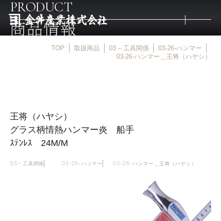
PRODUCT
商品情報
TOP
取扱商品
03 – 工具関係
03-26-ハンマー
トップ
03-26-ハンマー＿王将（ハヤシ）
取扱商品
王将（ハヤシ）
取扱メーカー
グラス柄情熱ハンマー炎 船手
ｽﾃﾝﾚｽ 24M/M
金井産業の強み
03 – 工具関係
03-26-ハンマー
03-26-ハンマー＿王将（ハヤシ）
マルキン印
庖斬巴