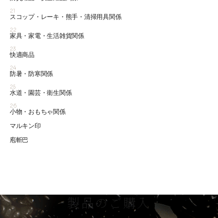
21
スコップ・レーキ・熊手・清掃用具関係
22
家具・家電・生活雑貨関係
23
快適商品
24
防暑・防寒関係
25
水道・園芸・衛生関係
26
小物・おもちゃ関係
マルキン印
庖斬巴
製品のご購入