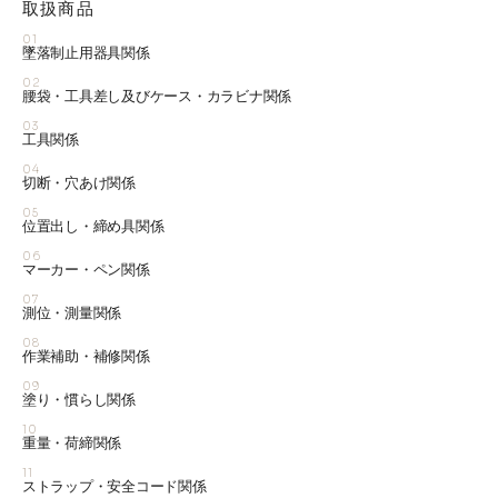
取扱商品
01
墜落制止用器具関係
02
腰袋・工具差し及びケース・カラビナ関係
03
工具関係
04
切断・穴あけ関係
05
位置出し・締め具関係
06
マーカー・ペン関係
07
測位・測量関係
08
作業補助・補修関係
09
塗り・慣らし関係
10
重量・荷締関係
11
ストラップ・安全コード関係