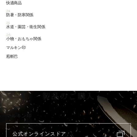
快適商品
24
防暑・防寒関係
25
水道・園芸・衛生関係
26
小物・おもちゃ関係
マルキン印
庖斬巴
製品のご購入
マルキン印
公式オンラインストア