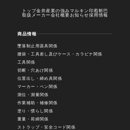
トップ
金井産業の強み
マルキン印
庖斬巴
取扱メーカー
会社概要
お知らせ
採用情報
商品情報
墜落制止用器具関係
腰袋・工具差し及びケース・カラビナ関係
工具関係
切断・穴あけ関係
位置出し・締め具関係
マーカー・ペン関係
測位・測量関係
作業補助・補修関係
塗り・慣らし関係
重量・荷締関係
ストラップ・安全コード関係