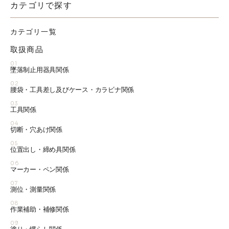
カテゴリで探す
カテゴリ一覧
取扱商品
01
墜落制止用器具関係
02
腰袋・工具差し及びケース・カラビナ関係
03
工具関係
04
切断・穴あけ関係
05
位置出し・締め具関係
06
マーカー・ペン関係
07
測位・測量関係
08
作業補助・補修関係
09