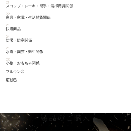
21
スコップ・レーキ・熊手・清掃用具関係
22
家具・家電・生活雑貨関係
23
快適商品
24
防暑・防寒関係
25
水道・園芸・衛生関係
26
小物・おもちゃ関係
マルキン印
庖斬巴
製品のご購入