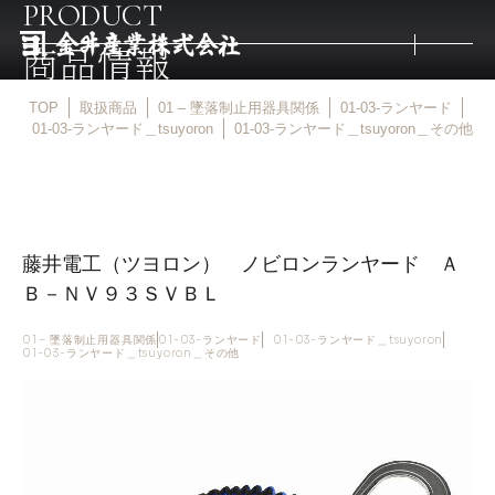
PRODUCT
商品情報
TOP
取扱商品
01 – 墜落制止用器具関係
01-03-ランヤード
トップ
01-03-ランヤード＿tsuyoron
01-03-ランヤード＿tsuyoron＿その他
取扱商品
藤井電工（ツヨロン） ノビロンランヤード Ａ
取扱メーカー
Ｂ－ＮＶ９３ＳＶＢＬ
金井産業の強み
01 – 墜落制止用器具関係
01-03-ランヤード
01-03-ランヤード＿tsuyoron
01-03-ランヤード＿tsuyoron＿その他
マルキン印
庖斬巴