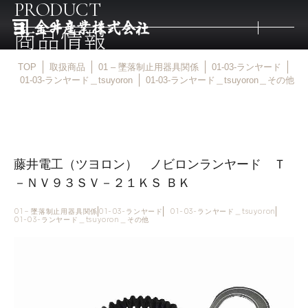
PRODUCT
商品情報
TOP
取扱商品
01 – 墜落制止用器具関係
01-03-ランヤード
トップ
01-03-ランヤード＿tsuyoron
01-03-ランヤード＿tsuyoron＿その他
取扱商品
藤井電工（ツヨロン） ノビロンランヤード Ｔ
取扱メーカー
－ＮＶ９３ＳＶ－２１ＫＳ ＢＫ
金井産業の強み
01 – 墜落制止用器具関係
01-03-ランヤード
01-03-ランヤード＿tsuyoron
01-03-ランヤード＿tsuyoron＿その他
マルキン印
庖斬巴