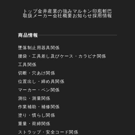
トップ
金井産業の強み
マルキン印
庖斬巴
取扱メーカー
会社概要
お知らせ
採用情報
商品情報
墜落制止用器具関係
腰袋・工具差し及びケース・カラビナ関係
工具関係
切断・穴あけ関係
位置出し・締め具関係
マーカー・ペン関係
測位・測量関係
作業補助・補修関係
塗り・慣らし関係
重量・荷締関係
ストラップ・安全コード関係