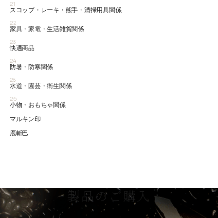
21
スコップ・レーキ・熊手・清掃用具関係
22
家具・家電・生活雑貨関係
23
快適商品
24
防暑・防寒関係
25
水道・園芸・衛生関係
26
小物・おもちゃ関係
マルキン印
庖斬巴
製品のご購入