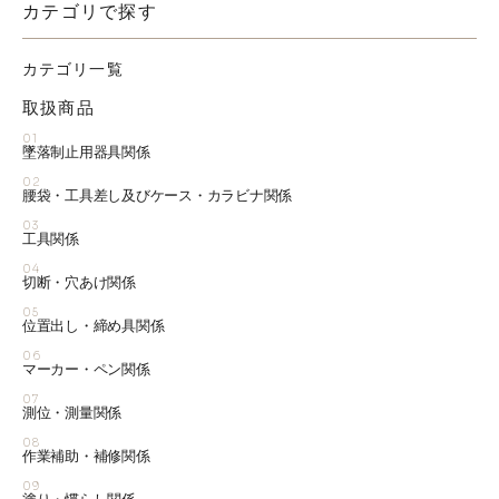
カテゴリで探す
カテゴリ一覧
取扱商品
01
墜落制止用器具関係
02
腰袋・工具差し及びケース・カラビナ関係
03
工具関係
04
切断・穴あけ関係
05
位置出し・締め具関係
06
マーカー・ペン関係
07
測位・測量関係
08
作業補助・補修関係
09