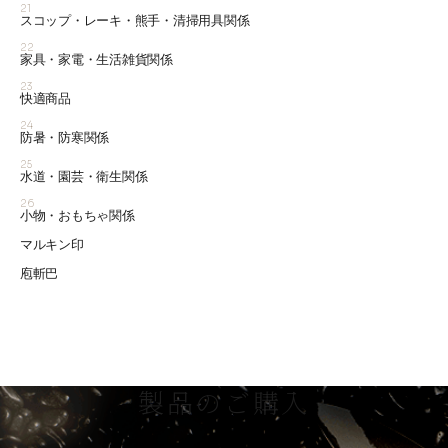
21
スコップ・レーキ・熊手・清掃用具関係
22
家具・家電・生活雑貨関係
23
快適商品
24
防暑・防寒関係
25
水道・園芸・衛生関係
26
小物・おもちゃ関係
マルキン印
庖斬巴
製品のご購入