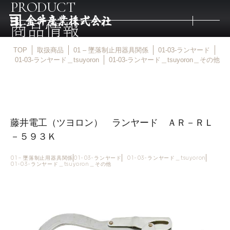
PRODUCT
商品情報
TOP
取扱商品
01 – 墜落制止用器具関係
01-03-ランヤード
トップ
01-03-ランヤード＿tsuyoron
01-03-ランヤード＿tsuyoron＿その他
取扱商品
藤井電工（ツヨロン） ランヤード ＡＲ－ＲＬ
取扱メーカー
－５９３Ｋ
金井産業の強み
01 – 墜落制止用器具関係
01-03-ランヤード
01-03-ランヤード＿tsuyoron
01-03-ランヤード＿tsuyoron＿その他
マルキン印
庖斬巴