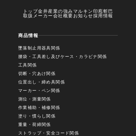
トップ
金井産業の強み
マルキン印
庖斬巴
取扱メーカー
会社概要
お知らせ
採用情報
商品情報
墜落制止用器具関係
腰袋・工具差し及びケース・カラビナ関係
工具関係
切断・穴あけ関係
位置出し・締め具関係
マーカー・ペン関係
測位・測量関係
作業補助・補修関係
塗り・慣らし関係
重量・荷締関係
ストラップ・安全コード関係