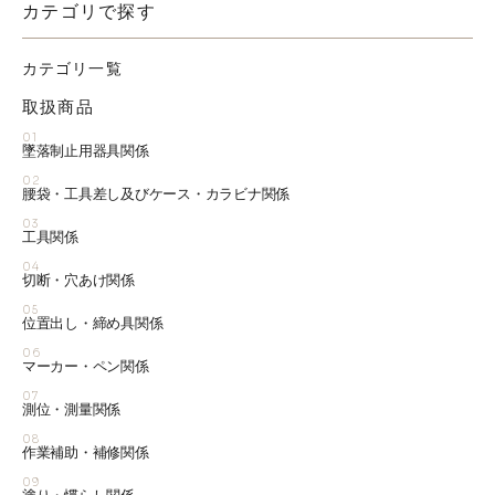
カテゴリで探す
カテゴリ一覧
取扱商品
01
墜落制止用器具関係
02
腰袋・工具差し及びケース・カラビナ関係
03
工具関係
04
切断・穴あけ関係
05
位置出し・締め具関係
06
マーカー・ペン関係
07
測位・測量関係
08
作業補助・補修関係
09