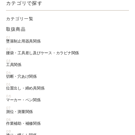
カテゴリで探す
カテゴリ一覧
取扱商品
01
墜落制止用器具関係
02
腰袋・工具差し及びケース・カラビナ関係
03
工具関係
04
切断・穴あけ関係
05
位置出し・締め具関係
06
マーカー・ペン関係
07
測位・測量関係
08
作業補助・補修関係
09