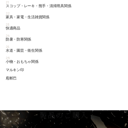
21
スコップ・レーキ・熊手・清掃用具関係
22
家具・家電・生活雑貨関係
23
快適商品
24
防暑・防寒関係
25
水道・園芸・衛生関係
26
小物・おもちゃ関係
マルキン印
庖斬巴
製品のご購入