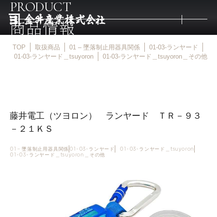
PRODUCT
商品情報
TOP
取扱商品
01 – 墜落制止用器具関係
01-03-ランヤード
トップ
01-03-ランヤード＿tsuyoron
01-03-ランヤード＿tsuyoron＿その他
取扱商品
藤井電工（ツヨロン） ランヤード ＴＲ－９３
取扱メーカー
－２１ＫＳ
金井産業の強み
01 – 墜落制止用器具関係
01-03-ランヤード
01-03-ランヤード＿tsuyoron
01-03-ランヤード＿tsuyoron＿その他
マルキン印
庖斬巴