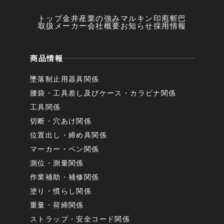
トップ
金井産業の強み
マルキン印
庖斬巴
取扱メーカー
会社概要
お知らせ
採用情報
商品情報
墜落制止用器具関係
腰袋・工具差し及びケース・カラビナ関係
工具関係
切断・穴あけ関係
位置出し・締め具関係
マーカー・ペン関係
測位・測量関係
作業補助・補修関係
塗り・慣らし関係
重量・荷締関係
ストラップ・安全コード関係