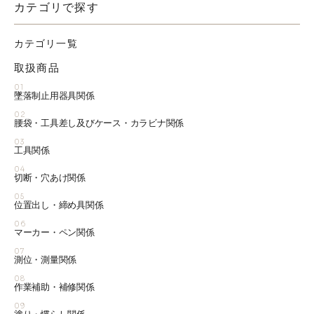
カテゴリで探す
カテゴリ一覧
取扱商品
01
墜落制止用器具関係
02
腰袋・工具差し及びケース・カラビナ関係
03
工具関係
04
切断・穴あけ関係
05
位置出し・締め具関係
06
マーカー・ペン関係
07
測位・測量関係
08
作業補助・補修関係
09