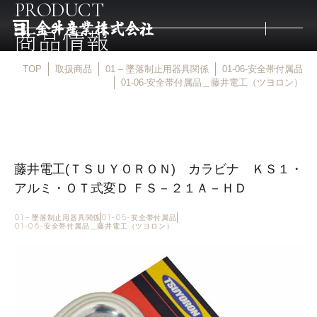
PRODUCT
商品情報
TOP
取扱商品
01 – 墜落制止用器具関係
01-06-安全帯付属品
トップ
01-06-安全帯付属品＿藤井電工（ツヨロン）
取扱商品
藤井電工(ＴＳＵＹＯＲＯＮ) カラビナ ＫＳ１・
取扱メーカー
アルミ・ＯＴ式変Ｄ ＦＳ－２１Ａ－ＨＤ
金井産業の強み
01 – 墜落制止用器具関係
01-06-安全帯付属品
01-06-安全帯付属品＿藤井電工（ツヨロン）
マルキン印
庖斬巴