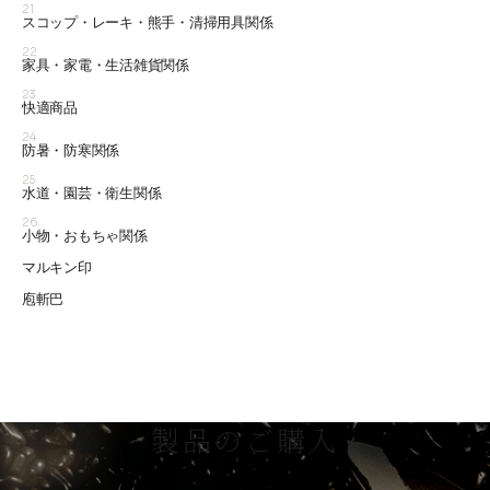
21
スコップ・レーキ・熊手・清掃用具関係
22
家具・家電・生活雑貨関係
23
快適商品
24
防暑・防寒関係
25
水道・園芸・衛生関係
26
小物・おもちゃ関係
マルキン印
庖斬巴
製品のご購入