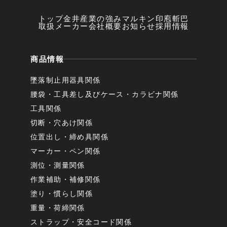
トップ
金井産業の強み
マルキン印
庖斬巴
取扱メーカー
会社概要
お知らせ
採用情報
商品情報
墜落制止用器具関係
腰袋・工具差し及びケース・カラビナ関係
工具関係
切断・穴あけ関係
位置出し・締め具関係
マーカー・ペン関係
測位・測量関係
作業補助・補修関係
塗り・慣らし関係
重量・荷締関係
ストラップ・安全コード関係