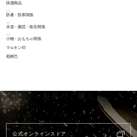
快適商品
24
防暑・防寒関係
25
水道・園芸・衛生関係
26
小物・おもちゃ関係
マルキン印
庖斬巴
製品のご購入
マルキン印
公式オンラインストア