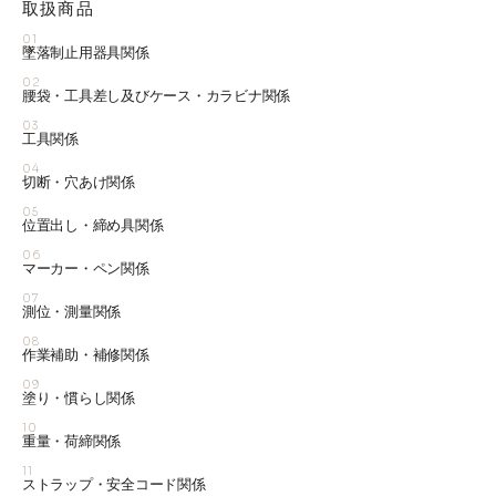
取扱商品
01
墜落制止用器具関係
02
腰袋・工具差し及びケース・カラビナ関係
03
工具関係
04
切断・穴あけ関係
05
位置出し・締め具関係
06
マーカー・ペン関係
07
測位・測量関係
08
作業補助・補修関係
09
塗り・慣らし関係
10
重量・荷締関係
11
ストラップ・安全コード関係