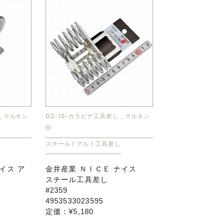
し＿マルキン
02-13-カラビナ工具差し＿マルキン
印
スチール / アルミ工具差し
イス ア
金井産業 ＮＩＣＥ ナイス
スチール工具差し
#2359
4953533023595
定価：¥5,180