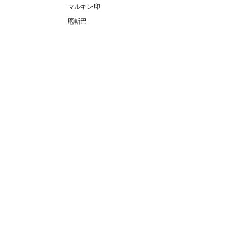
マルキン印
庖斬巴