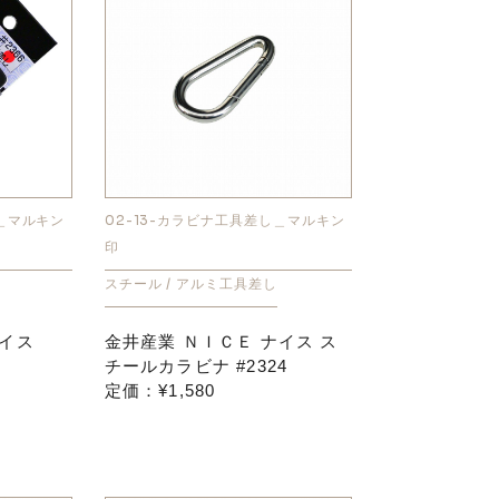
し＿マルキン
02-13-カラビナ工具差し＿マルキン
印
スチール / アルミ工具差し
ナイス
金井産業 ＮＩＣＥ ナイス ス
チールカラビナ #2324
定価：¥1,580