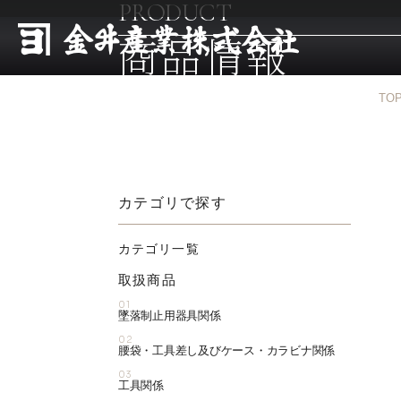
PRODUCT
商品情報
TO
カテゴリで探す
カテゴリ一覧
取扱商品
01
墜落制止用器具関係
02
腰袋・工具差し及びケース・カラビナ関係
03
工具関係