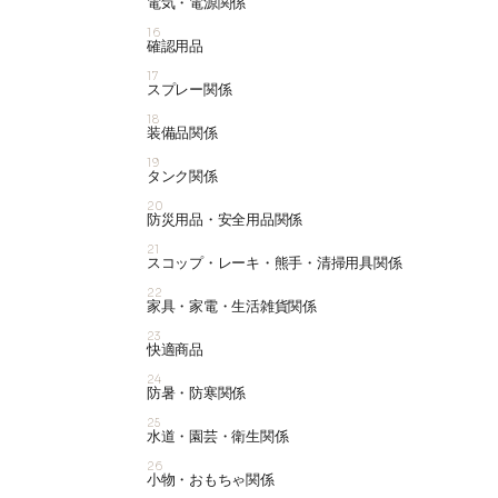
電気・電源関係
16
確認用品
17
スプレー関係
18
装備品関係
19
タンク関係
20
防災用品・安全用品関係
21
スコップ・レーキ・熊手・清掃用具関係
22
家具・家電・生活雑貨関係
23
快適商品
24
防暑・防寒関係
25
水道・園芸・衛生関係
26
小物・おもちゃ関係