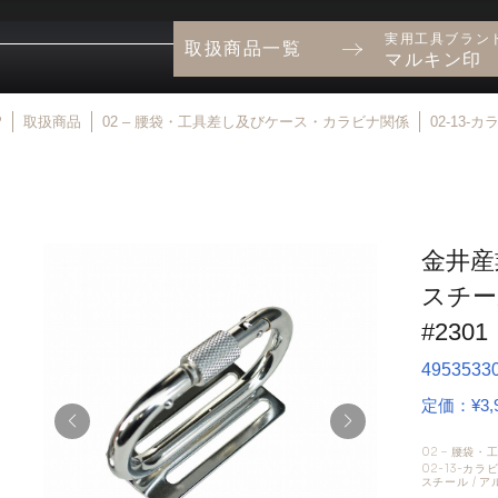
実用工具ブラン
取扱商品一覧
マルキン印
P
取扱商品
02 – 腰袋・工具差し及びケース・カラビナ関係
02-13-
金井産
スチー
#2301
4953533
定価：¥3,9
02 – 腰袋
02-13-カ
スチール / 