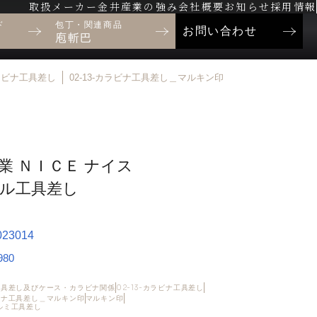
取扱メーカー
金井産業の強み
会社概要
お知らせ
採用情報
ド
包丁・関連商品
お問い合わせ
庖斬巴
カラビナ工具差し
02-13-カラビナ工具差し＿マルキン印
業 ＮＩＣＥ ナイス
ル工具差し
023014
80
・工具差し及びケース・カラビナ関係
02-13-カラビナ工具差し
ラビナ工具差し＿マルキン印
マルキン印
アルミ工具差し