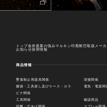
トップ
金井産業の強み
マルキン印
庖斬巴
取扱メーカ
お知らせ
採用情報
商品情報
墜落制止用器具関係
溶接関係
腰袋・工具差し及びケース・カラ
電気・電源関
ビナ関係
工具関係
確認用品
切断・穴あけ関係
スプレー関係