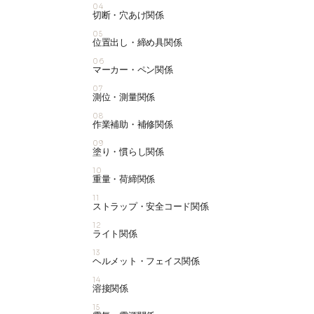
04
切断・穴あけ関係
05
位置出し・締め具関係
06
マーカー・ペン関係
07
測位・測量関係
08
作業補助・補修関係
09
塗り・慣らし関係
10
重量・荷締関係
11
ストラップ・安全コード関係
12
ライト関係
13
ヘルメット・フェイス関係
14
溶接関係
15