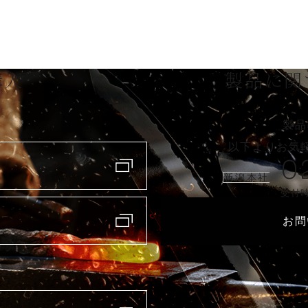
購入
製品に関
製品
以下よりお気
0
新潟本社
受付時
お問