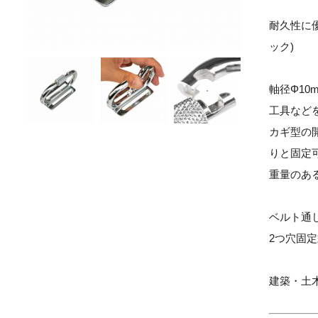
耐久性に
ック)
軸径Φ10
工具など
カギ型の
りと固定
重量のあ
ベルト通し
2つ穴固
建築・土