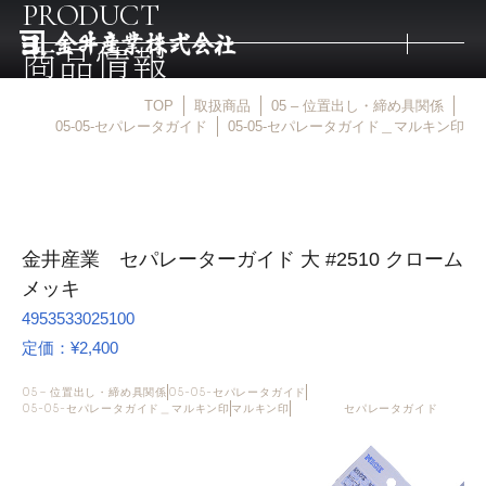
PRODUCT
商品情報
TOP
取扱商品
05 – 位置出し・締め具関係
トップ
05-05-セパレータガイド
05-05-セパレータガイド＿マルキン印
取扱商品
金井産業 セパレーターガイド 大 #2510 クローム
取扱メーカー
メッキ
4953533025100
金井産業の強み
定価：¥2,400
05 – 位置出し・締め具関係
05-05-セパレータガイド
マルキン印
05-05-セパレータガイド＿マルキン印
マルキン印
セパレータガイド
庖斬巴