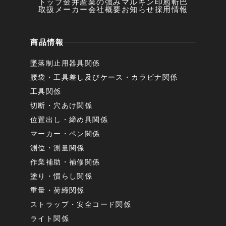
トップ
金井産業の強み
マルキン印
庖斬巴
取扱メーカー
会社概要
お知らせ
採用情報
商品情報
墜落制止用器具関係
腰袋・工具差し及びケース・カラビナ関係
工具関係
切断・穴あけ関係
位置出し・締め具関係
マーカー・ペン関係
測位・測量関係
作業補助・補修関係
塗り・慣らし関係
重量・荷締関係
ストラップ・安全コード関係
ライト関係