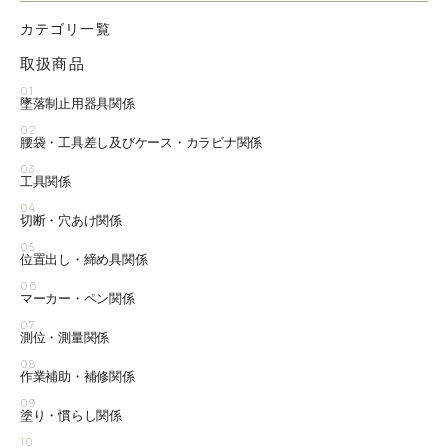
カテゴリ一覧
取扱商品
01
墜落制止用器具関係
02
腰袋・工具差し及びケース・カラビナ関係
03
工具関係
04
切断・穴あけ関係
05
位置出し・締め具関係
06
マーカー・ペン関係
07
測位・測量関係
08
作業補助・補修関係
09
塗り・慣らし関係
10