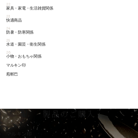
22
家具・家電・生活雑貨関係
23
快適商品
24
防暑・防寒関係
25
水道・園芸・衛生関係
26
小物・おもちゃ関係
マルキン印
庖斬巴
製品のご購入
マルキン印