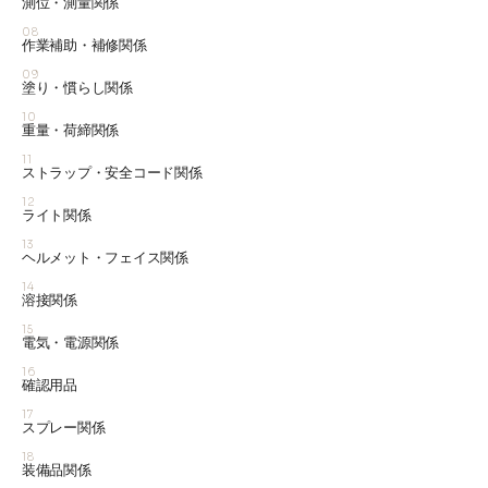
測位・測量関係
08
作業補助・補修関係
09
塗り・慣らし関係
10
重量・荷締関係
11
ストラップ・安全コード関係
12
ライト関係
13
ヘルメット・フェイス関係
14
溶接関係
15
電気・電源関係
16
確認用品
17
スプレー関係
18
装備品関係