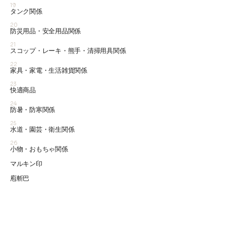
19
タンク関係
20
防災用品・安全用品関係
21
スコップ・レーキ・熊手・清掃用具関係
22
家具・家電・生活雑貨関係
23
快適商品
24
防暑・防寒関係
25
水道・園芸・衛生関係
26
小物・おもちゃ関係
マルキン印
庖斬巴