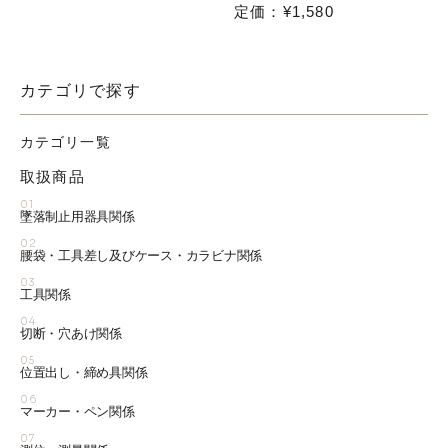
定価：¥1,580
カテゴリで探す
カテゴリ一覧
取扱商品
01
墜落制止用器具関係
02
腰袋・工具差し及びケース・カラビナ関係
03
工具関係
04
切断・穴あけ関係
05
位置出し・締め具関係
06
マーカー・ペン関係
07