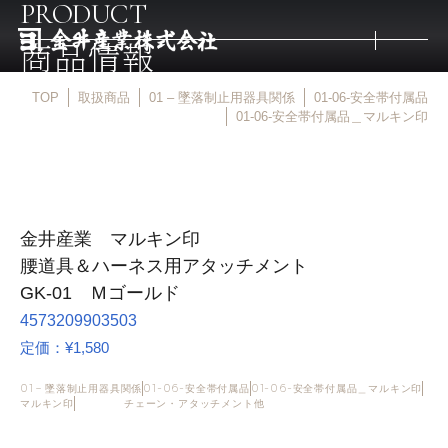
PRODUCT
商品情報
TOP
取扱商品
01 – 墜落制止用器具関係
01-06-安全帯付属品
トップ
01-06-安全帯付属品＿マルキン印
取扱商品
金井産業 マルキン印
取扱メーカー
腰道具＆ハーネス用アタッチメント
GK-01 Ｍゴールド
金井産業の強み
4573209903503
定価：¥1,580
マルキン印
01 – 墜落制止用器具関係
01-06-安全帯付属品
01-06-安全帯付属品＿マルキン印
マルキン印
チェーン・アタッチメント他
庖斬巴