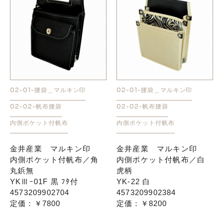
02-01-腰袋＿マルキン印
02-01-腰袋＿マルキン印
02-02-帆布腰袋
02-02-帆布腰袋
内側ポケット付帆布
内側ポケット付帆布
金井産業 マルキン印
金井産業 マルキン印
内側ポケット付帆布／角
内側ポケット付帆布／白
丸鋲無
虎柄
YKⅢｰ01F 黒 ﾌﾀ付
YK-22 白
4573209902704
4573209902384
定価：￥7800
定価：￥8200