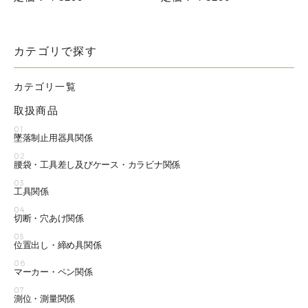
カテゴリで探す
カテゴリ一覧
取扱商品
01
墜落制止用器具関係
02
腰袋・工具差し及びケース・カラビナ関係
03
工具関係
04
切断・穴あけ関係
05
位置出し・締め具関係
06
マーカー・ペン関係
07
測位・測量関係