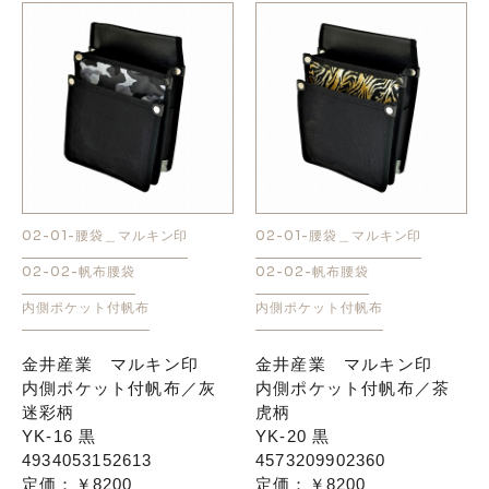
02-01-腰袋＿マルキン印
02-01-腰袋＿マルキン印
02-02-帆布腰袋
02-02-帆布腰袋
内側ポケット付帆布
内側ポケット付帆布
金井産業 マルキン印
金井産業 マルキン印
内側ポケット付帆布／灰
内側ポケット付帆布／茶
迷彩柄
虎柄
YK-16 黒
YK-20 黒
4934053152613
4573209902360
定価：￥8200
定価：￥8200