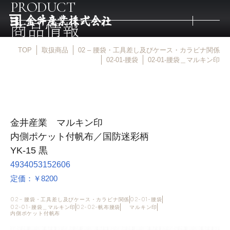
PRODUCT
商品情報
TOP
取扱商品
02 – 腰袋・工具差し及びケース・カラビナ関係
トップ
02-01-腰袋
02-01-腰袋＿マルキン印
取扱商品
金井産業 マルキン印
取扱メーカー
内側ポケット付帆布／国防迷彩柄
YK-15 黒
金井産業の強み
4934053152606
定価：￥8200
マルキン印
02 – 腰袋・工具差し及びケース・カラビナ関係
02-01-腰袋
02-01-腰袋＿マルキン印
02-02-帆布腰袋
マルキン印
内側ポケット付帆布
庖斬巴