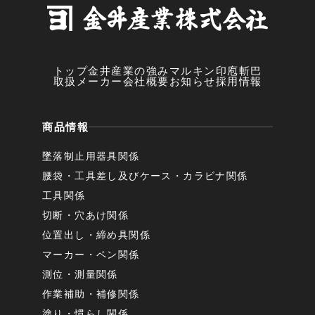
トップ
金井産業の強み
マルキン印
庖斬巴
取扱メーカー
会社概要
お知らせ
採用情報
商品情報
墜落制止用器具関係
腰袋・工具差し及びケース・カラビナ関係
工具関係
切断・穴あけ関係
位置出し・締め具関係
マーカー・ペン関係
測位・測量関係
作業補助・補修関係
塗り・慣らし関係